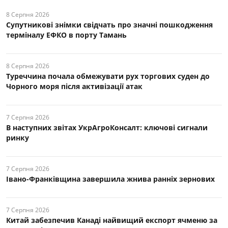
8 Серпня 2026
Супутникові знімки свідчать про значні пошкодження
терміналу ЕФКО в порту Тамань
8 Серпня 2026
Туреччина почала обмежувати рух торгових суден до
Чорного моря після активізації атак
7 Серпня 2026
В наступних звітах УкрАгроКонсалт: ключові cигнали
ринку
7 Серпня 2026
Івано-Франківщина завершила жнива ранніх зернових
7 Серпня 2026
Китай забезпечив Канаді найвищий експорт ячменю за