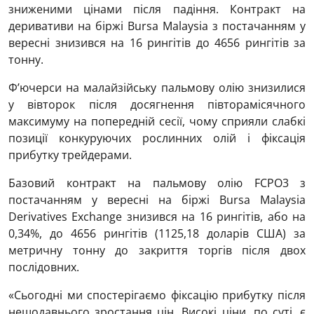
зниженими цінами після падіння. Контракт на
деривативи на біржі Bursa Malaysia з постачанням у
вересні знизився на 16 рингітів до 4656 рингітів за
тонну.
Ф’ючерси на малайзійську пальмову олію знизилися
у вівторок після досягнення півторамісячного
максимуму на попередній сесії, чому сприяли слабкі
позиції конкуруючих рослинних олій і фіксація
прибутку трейдерами.
Базовий контракт на пальмову олію FCPO3 з
постачанням у вересні на біржі Bursa Malaysia
Derivatives Exchange знизився на 16 рингітів, або на
0,34%, до 4656 рингітів (1125,18 доларів США) за
метричну тонну до закриття торгів після двох
послідовних.
«Сьогодні ми спостерігаємо фіксацію прибутку після
нещодавнього зростання цін. Високі ціни, по суті, є