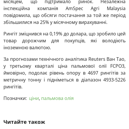
місяцем, що підтримало ринок. Незалежна
інспекційна компанія AmSpec Agri Malaysia
повідомила, що обсяги постачання за той же період
збільшилися на 25% у місячному вирахуванні.
Рингіт зміцнився на 0,19% до долара, що зробило цей
товар дорожчим для покупців, які володіють
іноземною валютою.
За прогнозами технічного аналітика Reuters Ван Тао,
у третьому кварталі ціна пальмової олії FCPO3,
ймовірно, подолає рівень опору в 4697 рингітів за
метричну тонну і підніметься в діапазон 4933-5226
рингітів.
Позначки:
ціни
,
пальмова олія
Читайте також