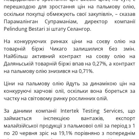
перешкодою для зростання цін на пальмову олію,
оскільки покупці обмежують свої закупівлі», – сказав
Парамалінган Супраманіам, директор компанії
Pelindung Bestari зі штату Селангор.
На конкуруючих ринках ціни на соєву олію на
товарній біржі Чикаго залишилися без змін.
Найбільш активний контракт на соєву олію на
Даляньській товарній біржі впав на 0,27%, а контракт
на пальмову олію знизився на 0,71%.
Ціни на пальмову олію йдуть за динамікою цін на
конкуруючі харчові олії, оскільки вона бореться за
частку на світовому ринку рослинних олій.
За даними компанії Intertek Testing Services, що
займається інспекцією вантажів, експорт
малайзійської продукції з пальмової олії за період з 1
по 20 червня зріс на 19,1% порівняно з попереднім