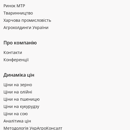
Ринок МТР
Тваринництво
Харчова промисловість
Агрохолдинги України
Про компанію
Контакти
Конференції
Динаміка цін
Ціни на зерно
Ціни на олійні
Ціни на пшеницю
Ціни на кукурудзу
Ціни на сою
Аналітика цін
Методологія УкрАгроКонсалт