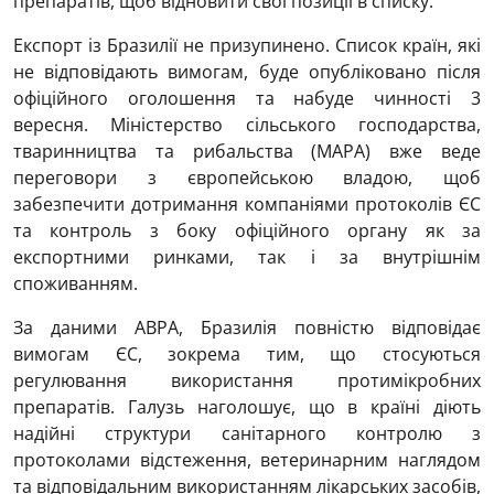
препаратів, щоб відновити свої позиції в списку.
Експорт із Бразилії не призупинено. Список країн, які
не відповідають вимогам, буде опубліковано після
офіційного оголошення та набуде чинності 3
вересня. Міністерство сільського господарства,
тваринництва та рибальства (MAPA) вже веде
переговори з європейською владою, щоб
забезпечити дотримання компаніями протоколів ЄС
та контроль з боку офіційного органу як за
експортними ринками, так і за внутрішнім
споживанням.
За даними ABPA, Бразилія повністю відповідає
вимогам ЄС, зокрема тим, що стосуються
регулювання використання протимікробних
препаратів. Галузь наголошує, що в країні діють
надійні структури санітарного контролю з
протоколами відстеження, ветеринарним наглядом
та відповідальним використанням лікарських засобів,