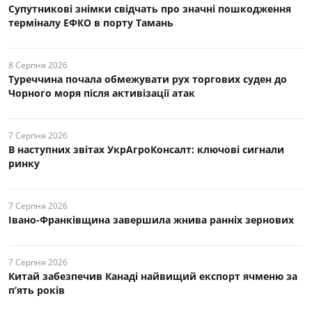
Супутникові знімки свідчать про значні пошкодження
терміналу ЕФКО в порту Тамань
8 Серпня 2026
Туреччина почала обмежувати рух торгових суден до
Чорного моря після активізації атак
7 Серпня 2026
В наступних звітах УкрАгроКонсалт: ключові cигнали
ринку
7 Серпня 2026
Івано-Франківщина завершила жнива ранніх зернових
7 Серпня 2026
Китай забезпечив Канаді найвищий експорт ячменю за
п’ять років