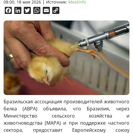
08:00, 18 мая 2026
Источник:
Meatinfo
Facebook
LinkedIn
Twitter
WhatsApp
Email
Copy
Link
Бразильская ассоциация производителей животного
белка (ABPA) объявила, что Бразилия, через
Министерство сельского хозяйства и
животноводства (MAPA) и при поддержке частного
сектора, предоставит Европейскому союзу