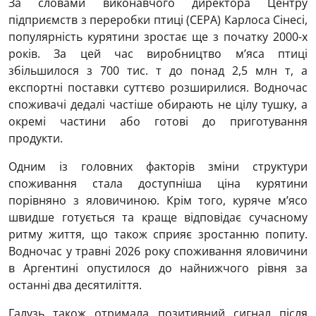
За словами виконавчого директора Центру
підприємств з переробки птиці (CEPA) Карлоса Сінесі,
популярність курятини зростає ще з початку 2000-х
років. За цей час виробництво м’яса птиці
збільшилося з 700 тис. т до понад 2,5 млн т, а
експортні поставки суттєво розширилися. Водночас
споживачі дедалі частіше обирають не цілу тушку, а
окремі частини або готові до приготування
продукти.
Одним із головних факторів зміни структури
споживання стала доступніша ціна курятини
порівняно з яловичиною. Крім того, куряче м’ясо
швидше готується та краще відповідає сучасному
ритму життя, що також сприяє зростанню попиту.
Водночас у травні 2026 року споживання яловичини
в Аргентині опустилося до найнижчого рівня за
останні два десятиліття.
Галузь також отримала позитивний сигнал після