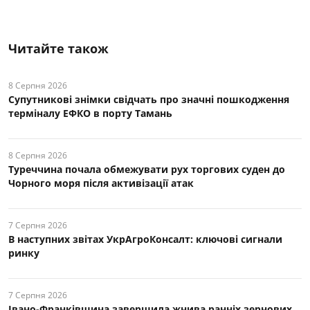
Читайте також
8 Серпня 2026
Супутникові знімки свідчать про значні пошкодження
терміналу ЕФКО в порту Тамань
8 Серпня 2026
Туреччина почала обмежувати рух торгових суден до
Чорного моря після активізації атак
7 Серпня 2026
В наступних звітах УкрАгроКонсалт: ключові cигнали
ринку
7 Серпня 2026
Івано-Франківщина завершила жнива ранніх зернових