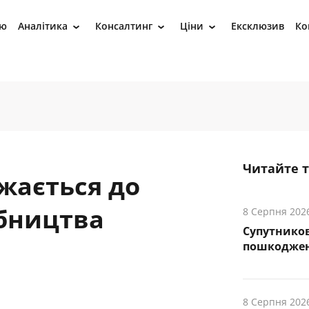
ію
Аналітика
Консалтинг
Ціни
Ексклюзив
Ко
›
›
›
Читайте 
жається до
бництва
8 Серпня 202
Супутников
пошкоджен
8 Серпня 202