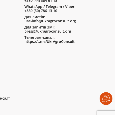
+380 (44) 364 61 18
WhatsApp / Telegram / Viber:
+380 (50) 786 13 10
Для листів:
uac-info@ukragroconsult.org
Для запитів ЗМІ:
press@ukragroconsult.org
Телеграм-канал:
https://t.me/UkrAgroConsult
нсалт