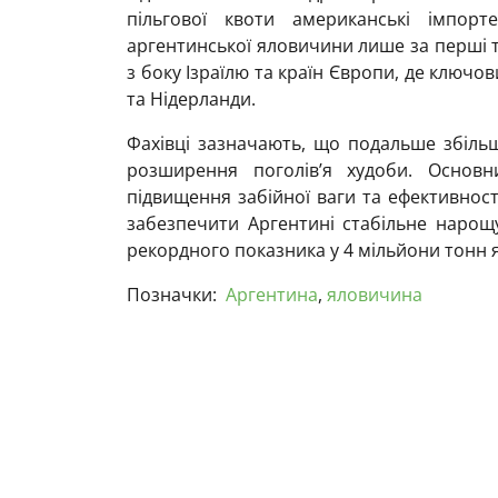
пільгової квоти американські імпор
аргентинської яловичини лише за перші тр
з боку Ізраїлю та країн Європи, де клю
та Нідерланди.
Фахівці зазначають, що подальше збіль
розширення поголів’я худоби. Основ
підвищення забійної ваги та ефективнос
забезпечити Аргентині стабільне нарощ
рекордного показника у 4 мільйони тонн 
Позначки:
Аргентина
,
яловичина