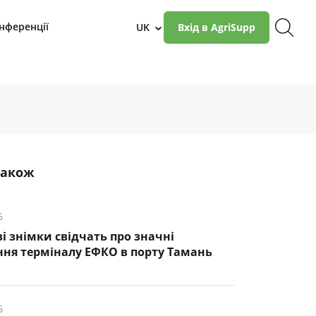
нференції
UK
Вхід в AgriSupp
›
також
6
і знімки свідчать про значні
ня терміналу ЕФКО в порту Тамань
6