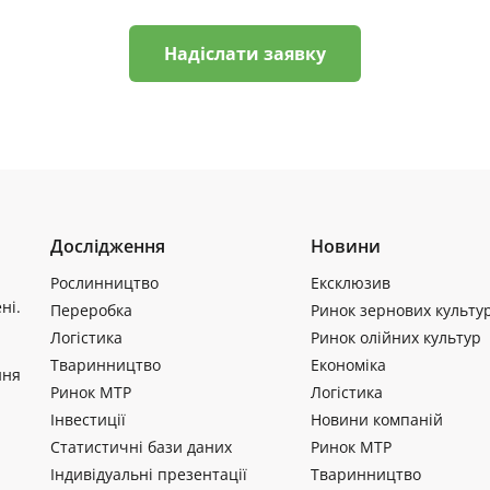
Надіслати заявку
Дослідження
Новини
Рослинництво
Ексклюзив
ні.
Переробка
Ринок зернових культу
Логістика
Ринок олійних культур
Тваринництво
Економіка
ння
Ринок МТР
Логістика
Інвестиції
Новини компаній
Статистичні бази даних
Ринок МТР
Індивідуальні презентації
Тваринництво