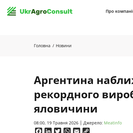
Про компан
Головна
Новини
Аргентина набли
рекордного виро
яловичини
08:00, 19 Травня 2026
Джерело:
Meatinfo
Facebook
LinkedIn
Twitter
WhatsApp
Email
Copy