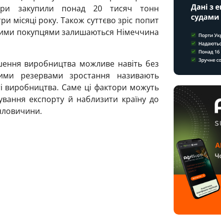
тери закупили понад 20 тисяч тонн
и місяці року. Також суттєво зріс попит
човими покупцями залишаються Німеччина
шення виробництва можливе навіть без
ними резервами зростання називають
ті виробництва. Саме ці фактори можуть
ування експорту й наблизити країну до
яловичини.