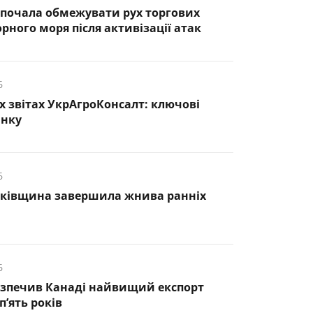
почала обмежувати рух торгових
рного моря після активізації атак
6
х звітах УкрАгроКонсалт: ключові
инку
6
нківщина завершила жнива ранніх
6
езпечив Канаді найвищий експорт
п’ять років