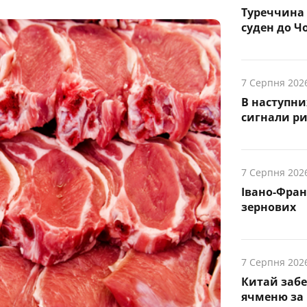
Туреччина 
суден до Чо
7 Серпня 202
В наступни
cигнали р
7 Серпня 202
Івано-Фра
зернових
7 Серпня 202
Китай заб
ячменю за 