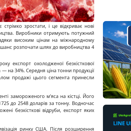
стрімко зростати, і це відкриває нові
ництва. Виробники отримують потужний
вдяки високим цінам на міжнародному
є шанс розпочати шлях до виробництва 4
оку експорт охолодженої безкісткової
 — на 34%. Середня ціна тонни продукції
галом продажі цього сегмента принесли
нті замороженого м’яса на кістці. Його
725 до 2548 доларів за тонну. Водночас
ені безкісткові відруби, експорт яких
ивізація ринку США. Після розширення