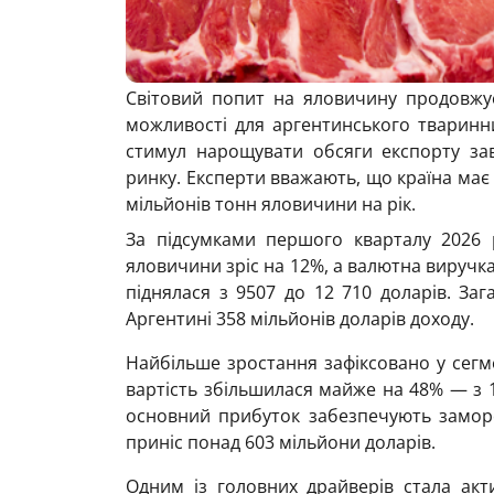
Світовий попит на яловичину продовжує 
можливості для аргентинського тварин
стимул нарощувати обсяги експорту за
ринку. Експерти вважають, що країна ма
мільйонів тонн яловичини на рік.
За підсумками першого кварталу 2026 р
яловичини зріс на 12%, а валютна виручка
піднялася з 9507 до 12 710 доларів. За
Аргентині 358 мільйонів доларів доходу.
Найбільше зростання зафіксовано у сегме
вартість збільшилася майже на 48% — з 1
основний прибуток забезпечують заморож
приніс понад 603 мільйони доларів.
Одним із головних драйверів стала акт