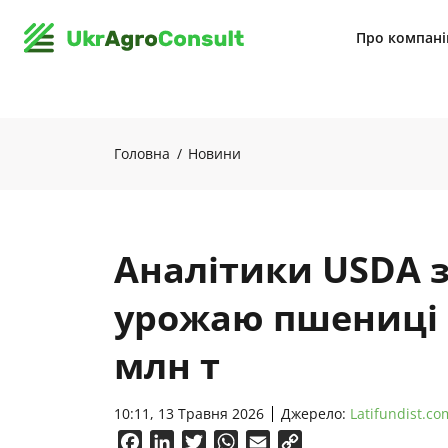
Про компан
Головна
Новини
Аналітики USDA 
урожаю пшениці в
млн т
10:11, 13 Травня 2026
Джерело:
Latifundist.co
Facebook
LinkedIn
Twitter
WhatsApp
Email
Copy