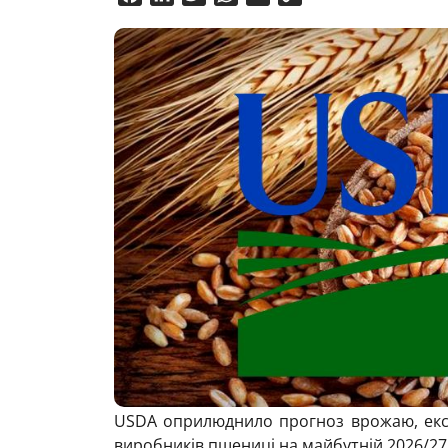
Link
USDA оприлюднило прогноз врожаю, експ
виробників пшениці на майбутній 2026/27