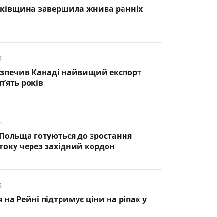
нківщина завершила жнива ранніх
6
езпечив Канаді найвищий експорт
п’ять років
6
 Польща готуються до зростання
оку через західний кордон
6
 на Рейні підтримує ціни на ріпак у