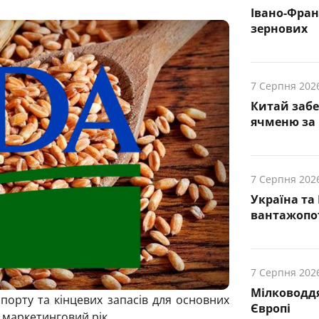
Івано-Фра
зернових
7 Серпня 202
Китай заб
ячменю за 
7 Серпня 202
Україна та
вантажопот
7 Серпня 202
Мілководдя
орту та кінцевих запасів для основних
Європі
 маркетинговий рік.