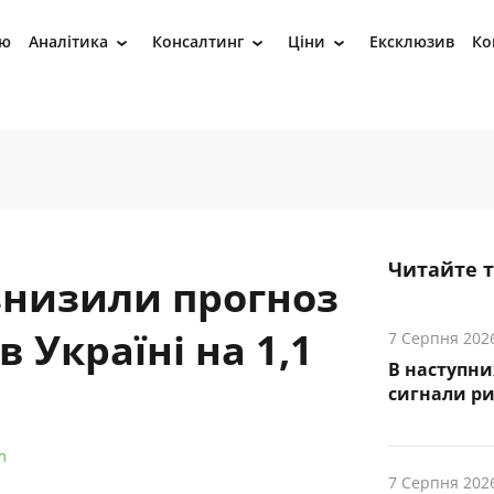
ію
Аналітика
Консалтинг
Ціни
Ексклюзив
Ко
›
›
›
Читайте 
знизили прогноз
 Україні на 1,1
7 Серпня 202
В наступни
cигнали р
m
7 Серпня 202