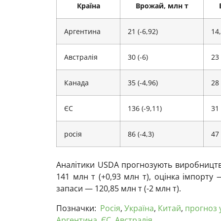
Країна
Врожай, млн т
Аргентина
21 (-6,92)
14,
Австралія
30 (-6)
23 
Канада
35 (-4,96)
28 
ЄС
136 (-9,11)
31 
росія
86 (-4,3)
47 
Аналітики USDA прогнозують виробництво
141 млн т (+0,93 млн т), оцінка імпорту —
запаси — 120,85 млн т (-2 млн т).
Позначки:
Росія
,
Україна
,
Китай
,
прогноз
Аргентина
,
ЄС
,
Австралія