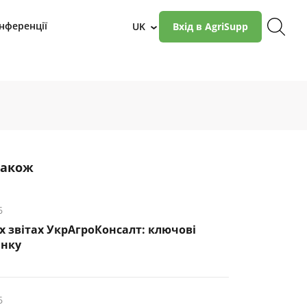
нференції
UK
Вхід в AgriSupp
›
також
6
х звітах УкрАгроКонсалт: ключові
инку
6