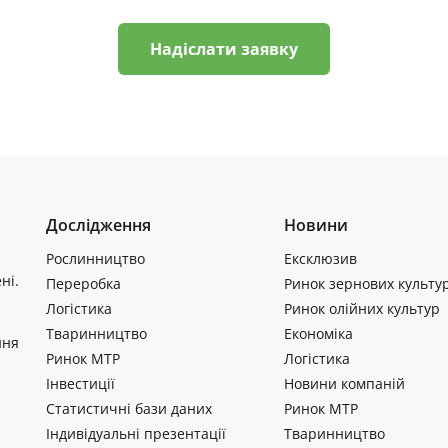
Надіслати заявку
Дослідження
Новини
Рослинництво
Ексклюзив
ні.
Переробка
Ринок зернових культу
Логістика
Ринок олійних культур
Тваринництво
Економіка
ння
Ринок МТР
Логістика
Інвестиції
Новини компаній
Статистичні бази даних
Ринок МТР
Індивідуальні презентації
Тваринництво