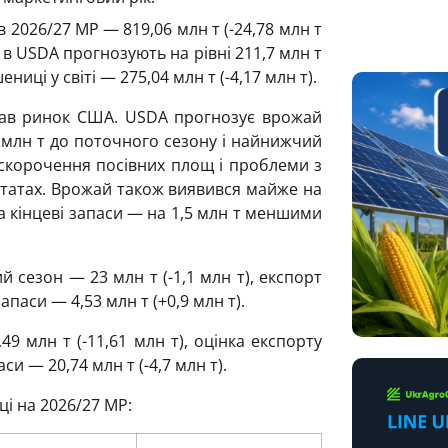
2026/27 МР — 819,06 млн т (-24,78 млн т
 в USDA прогнозують на рівні 211,7 млн т
ниці у світі — 275,04 млн т (-4,17 млн т).
тав ринок США. USDA прогнозує врожай
5 млн т до поточного сезону і найнижчий
 скорочення посівних площ і проблеми з
штатах. Врожай також виявився майже на
 а кінцеві запаси — на 1,5 млн т меншими
 сезон — 23 млн т (-1,1 млн т), експорт
 запаси — 4,53 млн т (+0,9 млн т).
 млн т (-11,61 млн т), оцінка експорту
аси — 20,74 млн т (-4,7 млн т).
і на 2026/27 МР: