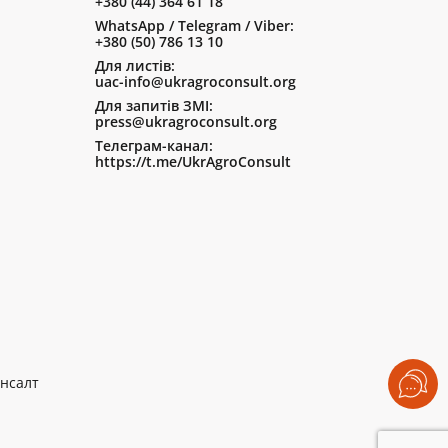
+380 (44) 364 61 18
WhatsApp / Telegram / Viber:
+380 (50) 786 13 10
Для листів:
uac-info@ukragroconsult.org
Для запитів ЗМІ:
press@ukragroconsult.org
Телеграм-канал:
https://t.me/UkrAgroConsult
нсалт