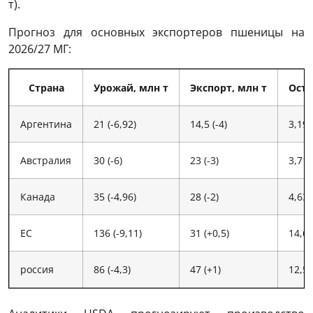
​​т).
Прогноз для основных экспортеров пшеницы на
2026/27 МГ:
Страна
Урожай, млн т
Экспорт, млн т
Оста
Аргентина
21 (-6,92)
14,5 (-4)
3,19 
Австралия
30 (-6)
23 (-3)
3,71 
Канада
35 (-4,96)
28 (-2)
4,63 
ЕС
136 (-9,11)
31 (+0,5)
14,63
россия
86 (-4,3)
47 (+1)
12,59