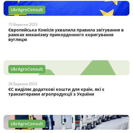
UkrAgroConsult
15 Вересня 2023
Європейська Комісія ухвалила правила звітування в
рамках механізму прикордонного коригування
вуглецю
UkrAgroConsult
28 Березня 2023
ЄС виділяє додаткові кошти для країн, які є
транзитерами агропродукції з України
UkrAgroConsult