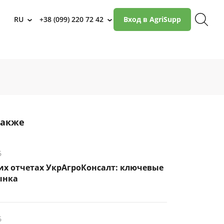
RU
+38 (099) 220 72 42
Вход в AgriSupp
›
›
также
6
их отчетах УкрАгроКонсалт: ключевые
ынка
6