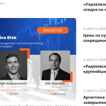
алт
«Укрзализн
скидке на 
6 августа 202
Цены на ку
сокращени
6 августа 202
«Радеховс
крупнейши
6 августа 202
Аргентина 
завершени