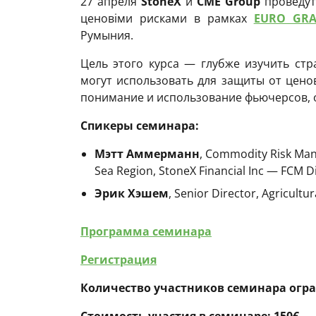
27 апреля
StoneX
и
CME Group
проведут
ценовіми рисками в рамках
EURO GRA
Румыния.
Цель этого курса — глубже изучить стр
могут использовать для защиты от цено
понимание и использование фьючерсов, 
Спикеры
семинара
:
Мэтт
Аммерманн
, Commodity Risk Mana
Sea Region, StoneX Financial Inc — FCM D
Эрик
Хэшем
, Senior Director, Agricul
Программа семинара
Регистрация
Количество участников семинара огр