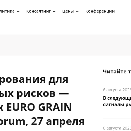
литика
Консалтинг
Цены
Конференции
›
›
›
Читайте 
рования для
ых рисков —
6 августа 202
В следующ
х EURO GRAIN
сигналы р
orum, 27 апреля
6 августа 202