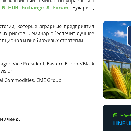
 эксклюзивный семинар по управлению
IN HUB Exchange & Forum
, Бухарест,
атегии, которые аграрные предприятия
вых рисков. Семинар обеспечит лучшее
опционов и внебиржевых стратегий.
ger, Vice President, Eastern Europe/Black
ivision
tural Commodities, CME Group
аничено.