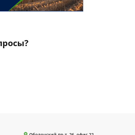
просы?
Оболонский пр-т, 26, офис 22