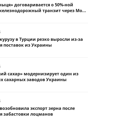
ыця» договаривается о 50%-ной
железнодорожный транзит через Мо...
6
курузу в Турции резко выросли из-за
я поставок из Украины
6
кий сахар» модернизирует один из
х сахарных заводов Украины
6
возобновила экспорт зерна после
я забастовки лоцманов