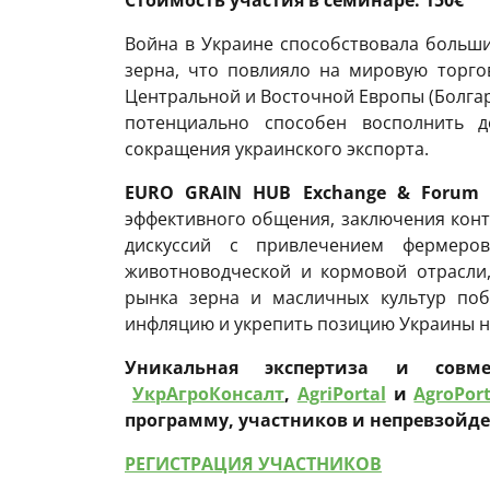
Стоимость участия в семинаре: 150€
Война в Украине способствовала больш
зерна, что повлияло на мировую торго
Центральной и Восточной Европы (Болгар
потенциально способен восполнить 
сокращения украинского экспорта.
EURO GRAIN HUB Exchange & Forum
–
эффективного общения, заключения конт
дискуссий с привлечением фермеров,
животноводческой и кормовой отрасли
рынка зерна и масличных культур поб
инфляцию и укрепить позицию Украины н
Уникальная экспертиза и совме
УкрАгроКонсалт
,
AgriPortal
и
AgroPort
программу, участников и непревзойд
РЕГИСТРАЦИЯ УЧАСТНИКОВ