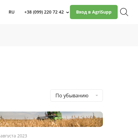
RU
+38 (099) 220 72 42
Вход в AgriSupp
›
По убыванию
 августа 2023