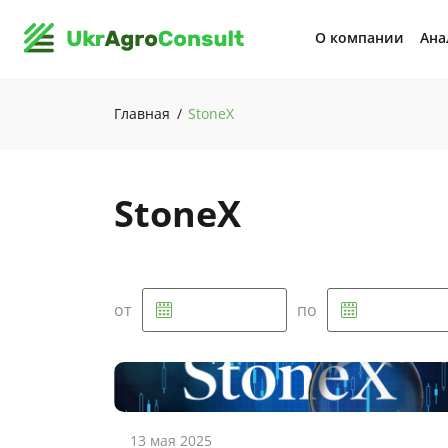
О компании
Ана
Главная
StoneX
StoneX
от
по
13 мая 2025