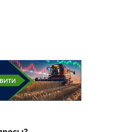
просы?