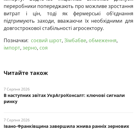
переробники попереджають про можливе зростання
витрат і цін, тоді як фермерські об’єднання
підтримують заходи, вважаючи їх необхідними для
довгострокової стабільності агросектору.
Позначки:
соєвий шрот
,
Зімбабве
,
обмеження
,
імпорт
,
зерно
,
соя
Читайте також
7 Серпня 2026
В наступних звітах УкрАгроКонсалт: ключові cигнали
ринку
7 Серпня 2026
Івано-Франківщина завершила жнива ранніх зернових