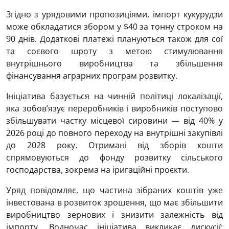
Згідно з урядовими пропозиціями, імпорт кукурудзи
може обкладатися збором у $40 за тонну строком на
90 днів. Додаткові платежі плануються також для сої
та соєвого шроту з метою стимулювання
внутрішнього виробництва та збільшення
фінансування аграрних програм розвитку.
Ініціатива базується на чинній політиці локалізації,
яка зобов’язує переробників і виробників поступово
збільшувати частку місцевої сировини — від 40% у
2026 році до повного переходу на внутрішні закупівлі
до 2028 року. Отримані від зборів кошти
спрямовуються до фонду розвитку сільського
господарства, зокрема на іригаційні проєкти.
Уряд повідомляє, що частина зібраних коштів уже
інвестована в розвиток зрошення, що має збільшити
виробництво зернових і знизити залежність від
імпорту. Водночас ініціатива викликає дискусії: