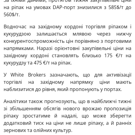
За їхніми даними, протягом тижня закупівельні ціни
на ріпак на умовах DAP-порт знизилися з 585$/т до
560$/т.
Водночас на західному кордоні торгівля ріпаком і
кукурудзою залишається млявою через нижчу
конкурентоспроможність цін порівняно з портовими
напрямками. Наразі орієнтовні закупівельні ціни на
західному кордоні становлять близько 175 €/т на
кукурудзу та 475 €/т на ріпак.
У White Brokers зазначають, що для активізації
торгівлі на західному напрямку ціни мають
наблизитися до рівня, який пропонують у портах.
Аналітики також прогнозують, що в найближчі тижні
зі збільшенням обсягів нового врожаю пропозиція
ріпаку зростатиме й надалі, що може зберегти
додатковий тиск на ціни не лише ріпаку, а й ранніх
зернових та олійних культур.