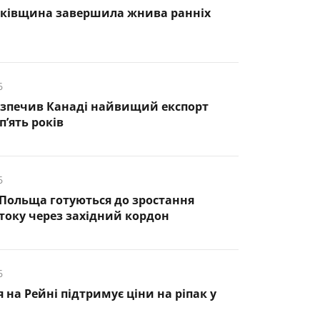
нківщина завершила жнива ранніх
6
езпечив Канаді найвищий експорт
п’ять років
6
 Польща готуються до зростання
оку через західний кордон
6
 на Рейні підтримує ціни на ріпак у