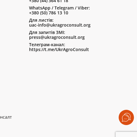
+380 (44) 364 61 18
WhatsApp / Telegram / Viber:
+380 (50) 786 13 10
Для листів:
uac-info@ukragroconsult.org
Для запитів ЗМІ:
press@ukragroconsult.org
Телеграм-канал:
https://t.me/UkrAgroConsult
нсалт