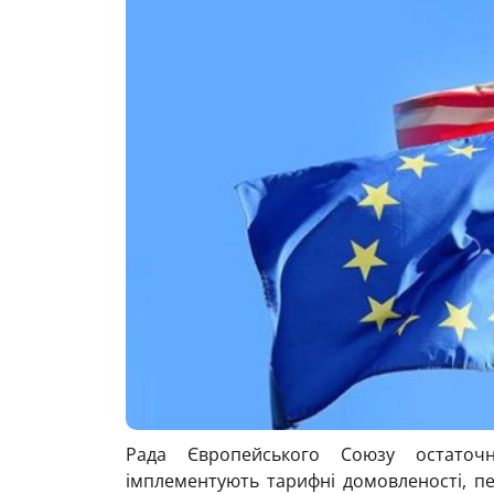
Рада Європейського Союзу остаточн
імплементують тарифні домовленості, п