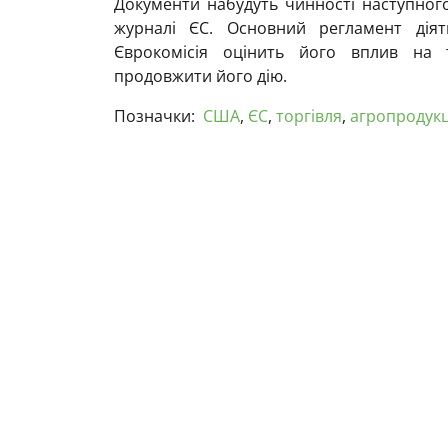
Документи набудуть чинності наступного
журналі ЄС. Основний регламент діят
Єврокомісія оцінить його вплив на 
продовжити його дію.
Позначки:
США
,
ЄС
,
торгівля
,
агропродукц