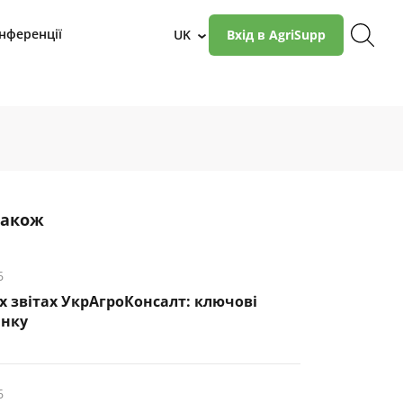
нференції
UK
Вхід в AgriSupp
›
також
6
х звітах УкрАгроКонсалт: ключові
инку
6