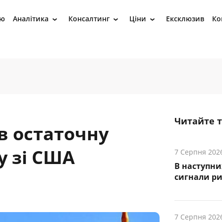
ію
Аналітика
Консалтинг
Ціни
Ексклюзив
Ко
›
›
›
Читайте 
в остаточну
у зі США
7 Серпня 202
В наступни
cигнали р
7 Серпня 202