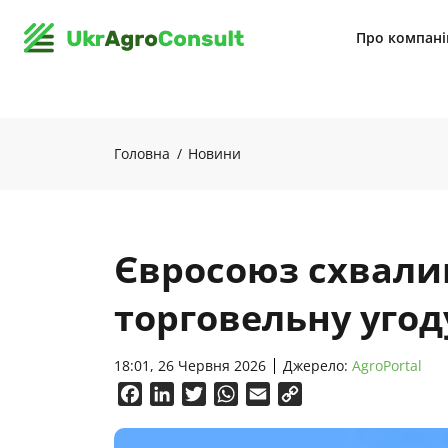
Про компан
Головна
Новини
Євросоюз схвали
торговельну угод
18:01, 26 Червня 2026
Джерело:
AgroPortal
Facebook
LinkedIn
Twitter
WhatsApp
Email
Copy
Link