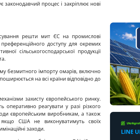
ує законодавчий процес і закріплює нові
асування решти мит ЄС на промислові
 преференційного доступу для окремих
ивної сільськогосподарської продукції
та.
му безмитного імпорту омарів, включно
поширюється на всі країни відповідно до
еханізми захисту європейського ринку.
ь оперативно реагувати у разі різкого
коди європейським виробникам, а також
, якщо США не виконуватимуть своїх
имінаційні заходи.