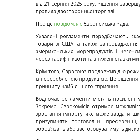
від 21 серпня 2025 року. Рішення заверш
правила двосторонньої торгівлі.
Про це
повідомляє
Європейська Рада.
Ухвалені регламенти передбачають ск
товари зі США, а також запровадження
американських морепродуктів і несенсит
через тарифні квоти та знижені ставки ми
Крім того, Євросоюз продовжив дію режи
із переробленою продукцією. Це рішення 
принципу найбільшого сприяння.
Водночас регламенти містять посилені м
Зокрема, Єврокомісія отримає можливіст
зростання імпорту, яке може завдати ш
призупиняти торговельні преференції
зобов’язань або застосовуватимуть дискр