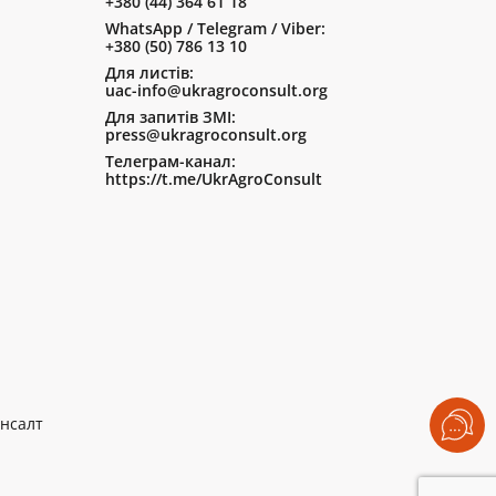
+380 (44) 364 61 18
WhatsApp / Telegram / Viber:
+380 (50) 786 13 10
Для листів:
uac-info@ukragroconsult.org
Для запитів ЗМІ:
press@ukragroconsult.org
Телеграм-канал:
https://t.me/UkrAgroConsult
нсалт