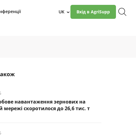
нференції
UK
Вхід в AgriSupp
›
також
6
обове навантаження зернових на
 мережі скоротилося до 26,6 тис. т
6