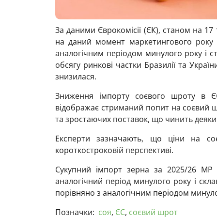
За даними Єврокомісії (ЄК), станом на 17
на даний момент маркетингового року 
аналогічним періодом минулого року і ст
обсягу ринкові частки Бразилії та Україн
знизилася.
Зниження імпорту соєвого шроту в Є
відображає стриманий попит на соєвий шр
та зростаючих поставок, що чинить деяки
Експерти зазначають, що ціни на со
короткостроковій перспективі.
Сукупний імпорт зерна за 2025/26 МР
аналогічний період минулого року і скл
порівняно з аналогічним періодом минуло
Позначки:
соя
,
ЄС
,
соєвий шрот