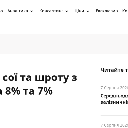
ію
Аналітика
Консалтинг
Ціни
Ексклюзив
Ко
›
›
›
Читайте 
сої та шроту з
а 8% та 7%
7 Серпня 202
Середньод
залізничній
7 Серпня 202