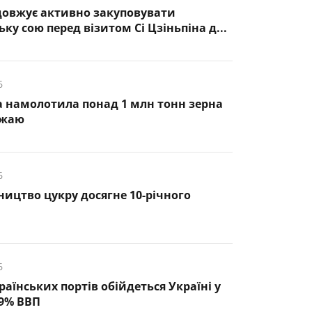
довжує активно закуповувати
ку сою перед візитом Сі Цзіньпіна д...
6
 намолотила понад 1 млн тонн зерна
ожаю
6
ництво цукру досягне 10-річного
6
раїнських портів обійдеться Україні у
,9% ВВП