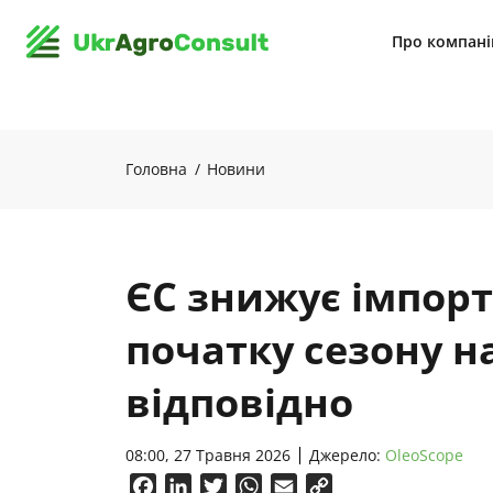
Про компан
Головна
Новини
ЄС знижує імпорт 
початку сезону н
відповідно
08:00, 27 Травня 2026
Джерело:
OleoScope
Facebook
LinkedIn
Twitter
WhatsApp
Email
Copy