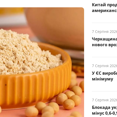
Китай про
американсь
7 Серпня 202
Черкащина
нового вр
7 Серпня 202
У ЄС вироб
мінімуму
7 Серпня 202
Блокада ук
мінус 0,6-0