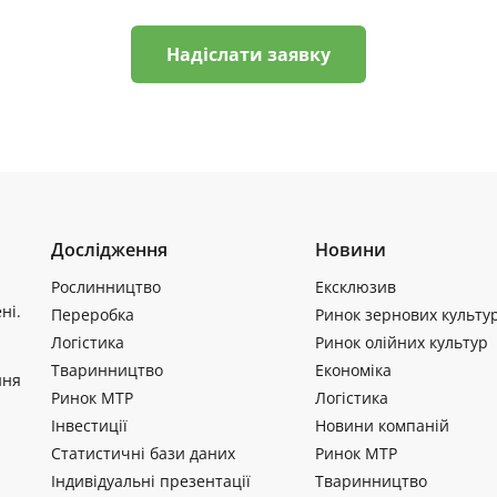
Надіслати заявку
Дослідження
Новини
Рослинництво
Ексклюзив
ні.
Переробка
Ринок зернових культу
Логістика
Ринок олійних культур
Тваринництво
Економіка
ння
Ринок МТР
Логістика
Інвестиції
Новини компаній
Статистичні бази даних
Ринок МТР
Індивідуальні презентації
Тваринництво