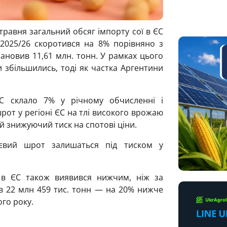
 травня загальний обсяг імпорту сої в ЄС
2025/26 скоротився на 8% порівняно з
ановив 11,61 млн. тонн. У рамках цього
и збільшились, тоді як частка Аргентини
С склало 7% у річному обчисленні і
от у регіоні ЄС на тлі високого врожаю
й знижуючий тиск на спотові ціни.
євий шрот залишаться під тиском у
 в ЄС також виявився нижчим, ніж за
ав 22 млн 459 тис. тонн — на 20% нижче
го року.