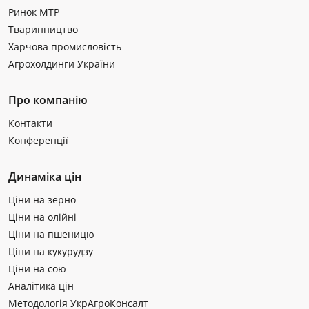
Ринок МТР
Тваринництво
Харчова промисловість
Агрохолдинги України
Про компанію
Контакти
Конференції
Динаміка цін
Ціни на зерно
Ціни на олійні
Ціни на пшеницю
Ціни на кукурудзу
Ціни на сою
Аналітика цін
Методологія УкрАгроКонсалт