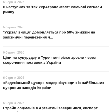
6 Серпня 2026
В наступних звітах УкрАгроКонсалт: ключові cигнали
ринку
6 Серпня 2026
“Укрзалізниця” домовляється про 50% знижки на
залізничні перевезення ч...
6 Серпня 2026
Ціни на кукурудзу в Туреччині різко зросли через
скорочення поставок з України
6 Серпня 2026
«Радехівський цукор» модернізує один із найбільших
цукрових заводів України
6 Серпня 2026
Страйк лоцманів в Аргентині завершився, експорт