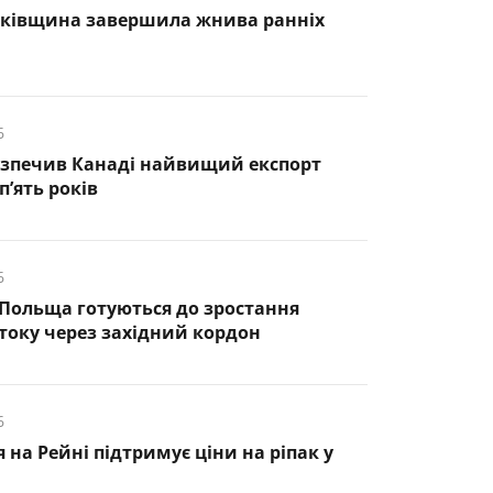
нківщина завершила жнива ранніх
6
езпечив Канаді найвищий експорт
п’ять років
6
 Польща готуються до зростання
оку через західний кордон
6
 на Рейні підтримує ціни на ріпак у