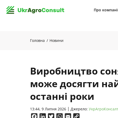
Про компан
Головна
Новини
Виробництво сон
може досягти на
останні роки
13:44, 9 Липня 2026
Джерело:
УкрАгроКонсал
Facebook
LinkedIn
Twitter
WhatsApp
Email
Copy