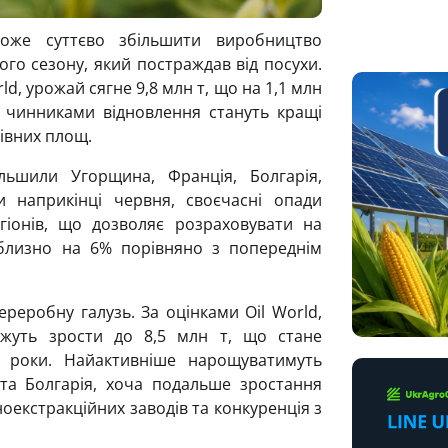
же суттєво збільшити виробництво
го сезону, який постраждав від посухи.
ld, урожай сягне 9,8 млн т, що на 1,1 млн
 чинниками відновлення стануть кращі
сівних площ.
ьшили Угорщина, Франція, Болгарія,
и наприкінці червня, своєчасні опади
гіонів, що дозволяє розраховувати на
близно на 6% порівняно з попереднім
еробну галузь. За оцінками Oil World,
жуть зрости до 8,5 млн т, що стане
 роки. Найактивніше нарощуватимуть
та Болгарія, хоча подальше зростання
екстракційних заводів та конкуренція з