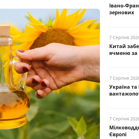
Івано-Фра
зернових
7 Серпня 202
Китай заб
ячменю за 
7 Серпня 202
Україна та
вантажопот
7 Серпня 202
Мілководдя
Європі