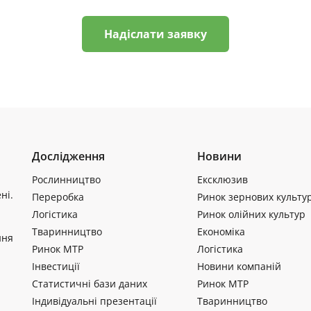
Надіслати заявку
Дослідження
Новини
Рослинництво
Ексклюзив
ні.
Переробка
Ринок зернових культу
Логістика
Ринок олійних культур
Тваринництво
Економіка
ння
Ринок МТР
Логістика
Інвестиції
Новини компаній
Статистичні бази даних
Ринок МТР
Індивідуальні презентації
Тваринництво