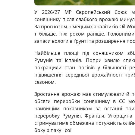
У 2026/27 МР Європейський Союз мо
соняшнику після слабкого врожаю минуло
За прогнозом німецьких аналітиків Oil Wor
т більше, ніж роком раніше. Головними
запаси вологи в ґрунті та розширення по
Найбільше площі під соняшником збіл
Румунія та Іспанія. Попри хвилю спек
покращили стан посівів у більшості ре
підвищення середньої врожайності при
сезоном.
Зростання врожаю має стимулювати й пер
обсяги переробки соняшнику в ЄС мо
найвищим показником за останні три
переробку Румунія, Франція, Угорщина 
стримуватиме обмежена потужність олійно
боку ріпаку і сої.