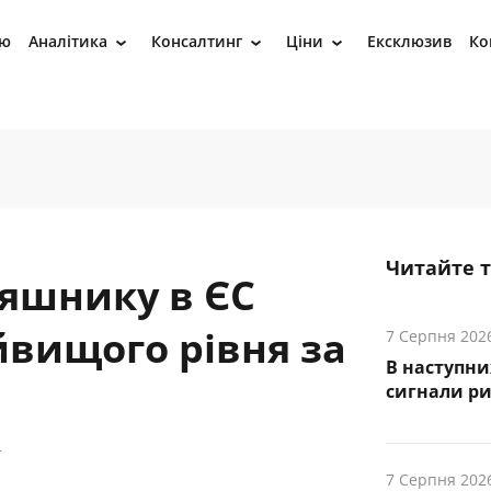
ію
Аналітика
Консалтинг
Ціни
Ексклюзив
Ко
›
›
›
Читайте 
яшнику в ЄС
йвищого рівня за
7 Серпня 202
В наступни
cигнали р
т
7 Серпня 202