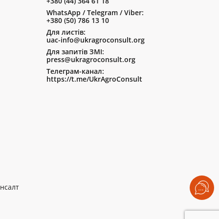
+380 (44) 364 61 18
WhatsApp / Telegram / Viber:
+380 (50) 786 13 10
Для листів:
uac-info@ukragroconsult.org
Для запитів ЗМІ:
press@ukragroconsult.org
Телеграм-канал:
https://t.me/UkrAgroConsult
нсалт