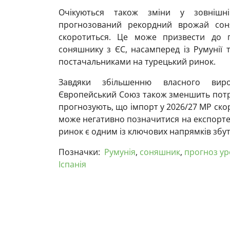
Очікуються також зміни у зовнішні
прогнозований рекордний врожай соня
скоротиться. Це може призвести до п
соняшнику з ЄС, насамперед із Румунії т
постачальниками на турецький ринок.
Завдяки збільшенню власного вир
Європейський Союз також зменшить потр
прогнозують, що імпорт у 2026/27 МР скор
може негативно позначитися на експортер
ринок є одним із ключових напрямків збут
Позначки:
Румунія
,
соняшник
,
прогноз у
Іспанія