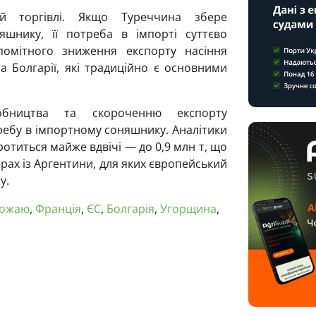
й торгівлі. Якщо Туреччина збере
шнику, її потреба в імпорті суттєво
омітного зниження експорту насіння
а Болгарії, які традиційно є основними
обництва та скороченню експорту
ебу в імпортному соняшнику. Аналітики
отиться майже вдвічі — до 0,9 млн т, що
ах із Аргентини, для яких європейський
у.
рожаю
,
Франція
,
ЄС
,
Болгарія
,
Угорщина
,