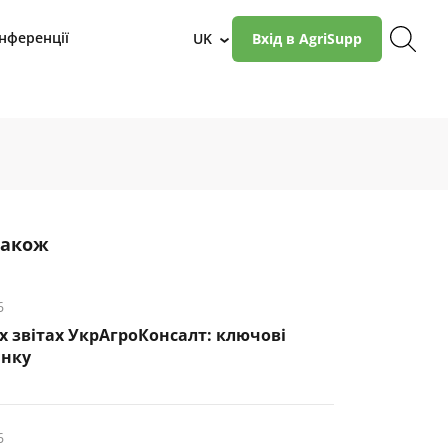
нференції
UK
Вхід в AgriSupp
›
також
6
х звітах УкрАгроКонсалт: ключові
инку
6