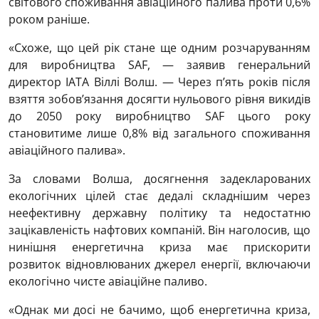
світового споживання авіаційного палива проти 0,6%
роком раніше.
«Схоже, що цей рік стане ще одним розчаруванням
для виробництва SAF, — заявив генеральний
директор IATA Віллі Волш. — Через п’ять років після
взяття зобов’язання досягти нульового рівня викидів
до 2050 року виробництво SAF цього року
становитиме лише 0,8% від загального споживання
авіаційного палива».
За словами Волша, досягнення задекларованих
екологічних цілей стає дедалі складнішим через
неефективну державну політику та недостатню
зацікавленість нафтових компаній. Він наголосив, що
нинішня енергетична криза має прискорити
розвиток відновлюваних джерел енергії, включаючи
екологічно чисте авіаційне паливо.
«Однак ми досі не бачимо, щоб енергетична криза,