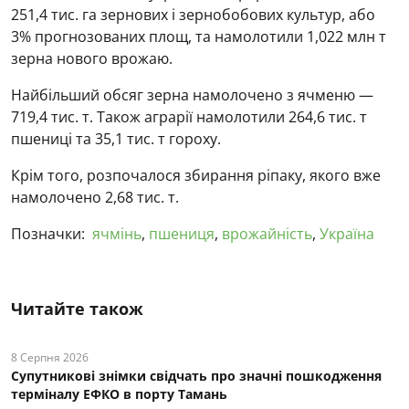
251,4 тис. га зернових і зернобобових культур, або
3% прогнозованих площ, та намолотили 1,022 млн т
зерна нового врожаю.
Найбільший обсяг зерна намолочено з ячменю —
719,4 тис. т. Також аграрії намолотили 264,6 тис. т
пшениці та 35,1 тис. т гороху.
Крім того, розпочалося збирання ріпаку, якого вже
намолочено 2,68 тис. т.
Позначки:
ячмінь
,
пшениця
,
врожайність
,
Україна
Читайте також
8 Серпня 2026
Супутникові знімки свідчать про значні пошкодження
терміналу ЕФКО в порту Тамань