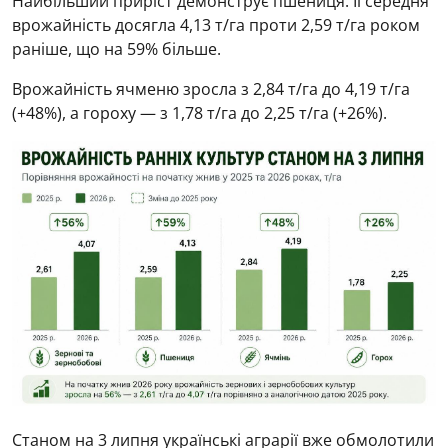
Найбільший приріст демонструє пшениця. Її середня
врожайність досягла 4,13 т/га проти 2,59 т/га роком
раніше, що на 59% більше.
Врожайність ячменю зросла з 2,84 т/га до 4,19 т/га
(+48%), а гороху — з 1,78 т/га до 2,25 т/га (+26%).
Станом на 3 липня українські аграрії вже обмолотили