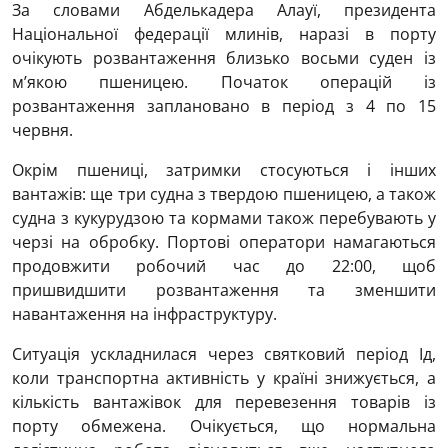
За словами Абделькадера Алауї, президента
Національної федерації млинів, наразі в порту
очікують розвантаження близько восьми суден із
м’якою пшеницею. Початок операцій із
розвантаження заплановано в період з 4 по 15
червня.
Окрім пшениці, затримки стосуються і інших
вантажів: ще три судна з твердою пшеницею, а також
судна з кукурудзою та кормами також перебувають у
черзі на обробку. Портові оператори намагаються
продовжити робочий час до 22:00, щоб
пришвидшити розвантаження та зменшити
навантаження на інфраструктуру.
Ситуація ускладнилася через святковий період Ід,
коли транспортна активність у країні знижується, а
кількість вантажівок для перевезення товарів із
порту обмежена. Очікується, що нормальна