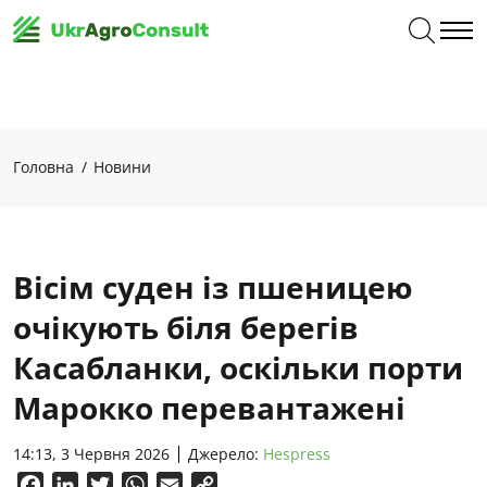
Головна
Новини
Вісім суден із пшеницею
очікують біля берегів
Касабланки, оскільки порти
Марокко перевантажені
14:13, 3 Червня 2026
Джерело:
Hespress
Facebook
LinkedIn
Twitter
WhatsApp
Email
Copy