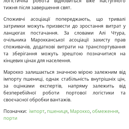
логістична робота відновиться вже наступного
тижня після завершення свят.
Споживчі асоціації попереджають, що тривалі
затримки можуть призвести до зростання витрат у
ланцюгах постачання. За словами Алі Чтура,
очільника Марокканської асоціації захисту прав
споживачів, додаткові витрати на транспортування
та зберігання можуть зрештою позначитися на
кінцевих цінах для населення.
Марокко залишається значною мірою залежним від
імпорту пшениці, однак стабільність внутрішніх цін,
за оцінками експертів, напряму залежить від
безперебійної роботи портової логістики та
своєчасної обробки вантажів.
Позначки:
імпорт
,
пшениця
,
Марокко
,
обмеження
,
порти