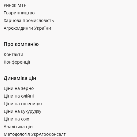
Ринок МТР
Тваринництво
Харчова промисловість
Агрохолдинги України
Про компанію
Контакти
Конференції
Динаміка цін
Ціни на зерно
Ціни на олійні
Ціни на пшеницю
Ціни на кукурудзу
Ціни на сою
Аналітика цін
Методологія УкрАгроКонсалт