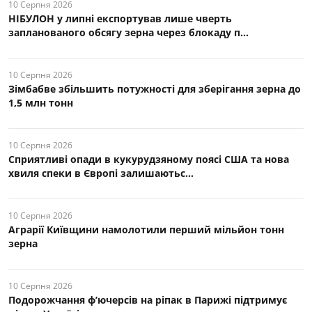
10 Серпня 2026
НІБУЛОН у липні експортував лише чверть
запланованого обсягу зерна через блокаду п...
10 Серпня 2026
Зімбабве збільшить потужності для зберігання зерна до
1,5 млн тонн
10 Серпня 2026
Сприятливі опади в кукурудзяному поясі США та нова
хвиля спеки в Європі залишаютьс...
10 Серпня 2026
Аграрії Київщини намолотили перший мільйон тонн
зерна
10 Серпня 2026
Подорожчання ф’ючерсів на ріпак в Парижі підтримує