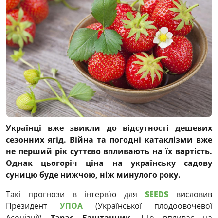
Українці вже звикли до відсутності дешевих
сезонних ягід. Війна та погодні катаклізми вже
не перший рік суттєво впливають на їх вартість.
Однак цьогоріч ціна на українську садову
суницю буде нижчою, ніж минулого року.
Такі прогнози в інтерв’ю для
SEEDS
висловив
Президент
УПОА
(Української плодоовочевої
Асоціації)
Тарас Баштанник.
Що впливає на