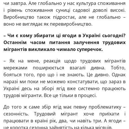
чи завтра. Але глобально у нас культура споживання
і рівень споживання суниці садової доволі високі.
Виробництво також підростає, але не глобально –
воно не виглядає як перевиробництво.
– Чи є кому збирати ці ягоди в Україні сьогодні?
Останнім часом питання залучення трудових
мігрантів викликало чимало суперечок.
– Як на мене, реакція щодо трудових мігрантів
мережами поширюється взагалі дивна. Тобто,
бояться того, про що і не знають. Це дивно. Однак
наразі ми поки не можемо констатувати, що зараз в
Україні десь на зборі ягід вже системно працюють
трудові мігранти. Все це тільки в процесі.
До того ж саме збір ягід має певну проблематику –
сезонність. Трудовий мігрант хоче приїхати і
працювати в країні рік, два, чи навіть три. А ягоди –
це коротка сезонна зайнятість на кілька місяців.