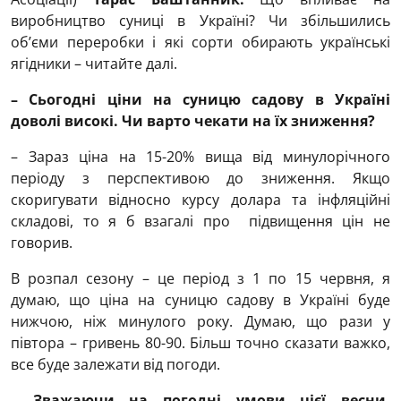
виробництво суниці в Україні? Чи збільшились
об’єми переробки і які сорти обирають українські
ягідники – читайте далі.
– Сьогодні ціни на суницю садову в Україні
доволі високі. Чи варто чекати на їх зниження?
– Зараз ціна на 15-20% вища від минулорічного
періоду з перспективою до зниження. Якщо
скоригувати відносно курсу долара та інфляційні
складові, то я б взагалі про підвищення цін не
говорив.
В розпал сезону – це період з 1 по 15 червня, я
думаю, що ціна на суницю садову в Україні буде
нижчою, ніж минулого року. Думаю, що рази у
півтора – гривень 80-90. Більш точно сказати важко,
все буде залежати від погоди.
– Зважаючи на погодні умови цієї весни,