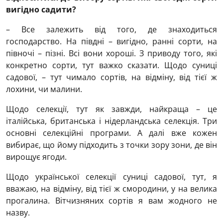
вигідно садити?
– Все залежить від того, де знаходиться
господарство. На півдні – вигідно, ранні сорти, на
півночі – пізні. Всі вони хороші. З приводу того, які
конкретно сорти, тут важко сказати. Щодо суниці
садової, – тут чимало сортів, на відміну, від тієї ж
лохини, чи малини.
Щодо селекції, тут як завжди, найкраща – це
італійська, британська і нідерландська селекція. Три
основні селекційні програми. А далі вже кожен
вибирає, що йому підходить з точки зору зони, де він
вирощує ягоди.
Щодо української селекції суниці садової, тут, я
вважаю, на відміну, від тієї ж смородини, у на велика
прогалина. Вітчизняних сортів я вам жодного не
назву.