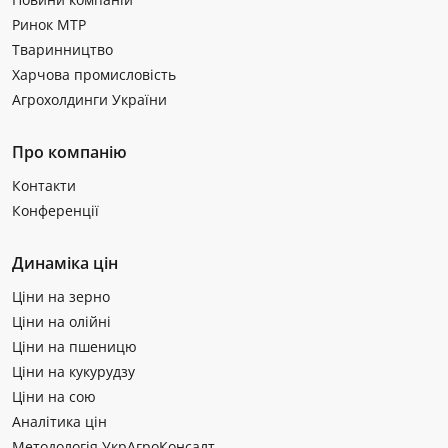
Ринок МТР
Тваринництво
Харчова промисловість
Агрохолдинги України
Про компанію
Контакти
Конференції
Динаміка цін
Ціни на зерно
Ціни на олійні
Ціни на пшеницю
Ціни на кукурудзу
Ціни на сою
Аналітика цін
Методологія УкрАгроКонсалт