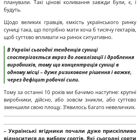
планували. Такі цінові коливання завжди були, є, і
будуть.
Щодо великих гравців, ємкість українського ринку
суниці така, що потрібно мати хоча б тисячу гектарів,
щоб суттєво впливати на ринок ситуативно.
В Україні сьогодні тенденція суниці
спостерігається якраз до локалізації і дроблення
виробників, тому що концентрація суниці в
одному місці – дуже ризиковане рішення і важке,
через дефіцит робочої сили.
Тому за останні 10 років ми бачимо наступне: крупні
виробники, дійсно, або зовсім зникли, або суттєво
зменшили свою площу. З’явилось багато невеличких.
– Українські ягідники почали дуже прискіпливо
відноситися до вибору сортів. Які сьогодні сорти