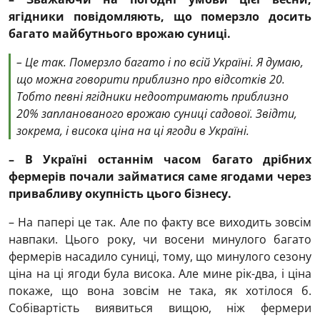
ягідники повідомляють, що померзло досить
багато майбутнього врожаю суниці.
– Це так. Померзло багато і по всій Україні. Я думаю,
що можна говорити приблизно про відсотків 20.
Тобто певні ягідники недоотримають приблизно
20% запланованого врожаю суниці садової. Звідти,
зокрема, і висока ціна на ці ягоди в Україні.
– В Україні останнім часом багато дрібних
фермерів почали займатися саме ягодами через
привабливу окупність цього бізнесу.
– На папері це так. Але по факту все виходить зовсім
навпаки. Цього року, чи восени минулого багато
фермерів насадило суниці, тому, що минулого сезону
ціна на ці ягоди була висока. Але мине рік-два, і ціна
покаже, що вона зовсім не така, як хотілося б.
Собівартість виявиться вищою, ніж фермери