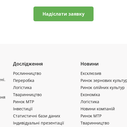
Надіслати заявку
Дослідження
Новини
Рослинництво
Ексклюзив
ні.
Переробка
Ринок зернових культу
Логістика
Ринок олійних культур
Тваринництво
Економіка
ння
Ринок МТР
Логістика
Інвестиції
Новини компаній
Статистичні бази даних
Ринок МТР
Індивідуальні презентації
Тваринництво