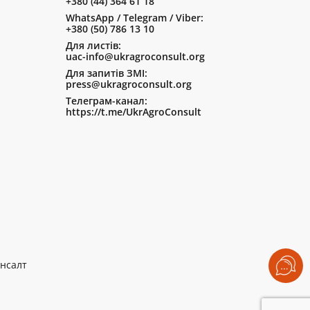
+380 (44) 364 61 18
WhatsApp / Telegram / Viber:
+380 (50) 786 13 10
Для листів:
uac-info@ukragroconsult.org
Для запитів ЗМІ:
press@ukragroconsult.org
Телеграм-канал:
https://t.me/UkrAgroConsult
нсалт