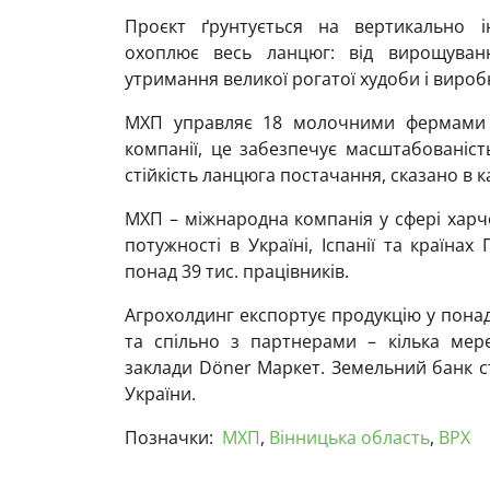
Проєкт ґрунтується на вертикально і
охоплює весь ланцюг: від вирощуван
утримання великої рогатої худоби і виро
МХП управляє 18 молочними фермами у
компанії, це забезпечує масштабованіст
стійкість ланцюга постачання, сказано в к
МХП – міжнародна компанія у сфері харч
потужності в Україні, Іспанії та країнах
понад 39 тис. працівників.
Агрохолдинг експортує продукцію у понад 
та спільно з партнерами – кілька мере
заклади Döner Маркет. Земельний банк ст
України.
Позначки:
МХП
,
Вінницька область
,
ВРХ