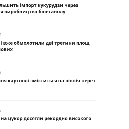
ільшить імпорт кукурудзи через
я виробництва біоетанолу
6
і вже обмолотили дві третини площ
нових
6
я картоплі зміститься на північ через
6
ни на цукор досягли рекордно високого