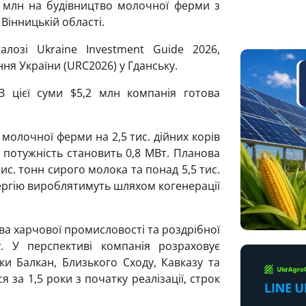
 млн на будівництво молочної ферми з
Вінницькій області.
лозі Ukraine Investment Guide 2026,
ня України (URC2026) у Гданську.
З цієї суми $5,2 млн компанія готова
молочної ферми на 2,5 тис. дійних корів
Її потужність становить 0,8 МВт. Планова
с. тонн сирого молока та понад 5,5 тис.
нергію вироблятимуть шляхом когенерації
ва харчової промисловості та роздрібної
су. У перспективі компанія розраховує
и Балкан, Близького Сходу, Кавказу та
я за 1,5 роки з початку реалізації, строк