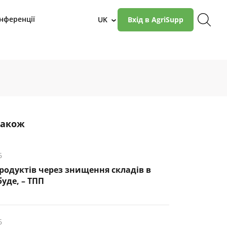
нференції
UK
Вхід в AgriSupp
›
також
6
родуктів через знищення складів в
буде, – ТПП
6