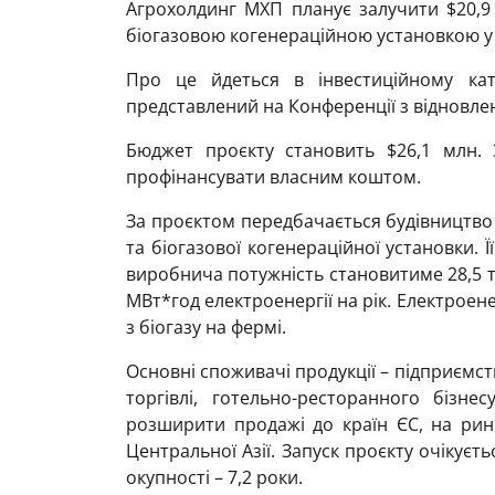
Агрохолдинг МХП планує залучити $20,9
біогазовою когенераційною установкою у 
Про це йдеться в інвестиційному ката
представлений на Конференції з відновлен
Бюджет проєкту становить $26,1 млн. 
профінансувати власним коштом.
За проєктом передбачається будівництво 
та біогазової когенераційної установки. 
виробнича потужність становитиме 28,5 ти
МВт*год електроенергії на рік. Електрое
з біогазу на фермі.
Основні споживачі продукції – підприємст
торгівлі, готельно-ресторанного бізне
розширити продажі до країн ЄС, на ринк
Центральної Азії. Запуск проєкту очікуєтьс
окупності – 7,2 роки.