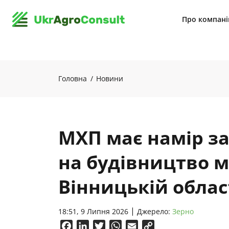
Про компан
Головна
Новини
МХП має намір з
на будівництво 
Вінницькій облас
18:51, 9 Липня 2026
Джерело:
Зерно
Facebook
LinkedIn
Twitter
WhatsApp
Email
Copy