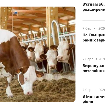
В’єтнам зб
розширенн
7 Серпня 202
На Сумщин
ранніх зер
7 Серпня 202
Вирощуванн
потепління
7 Серпня 202
В Індії ці
рівня