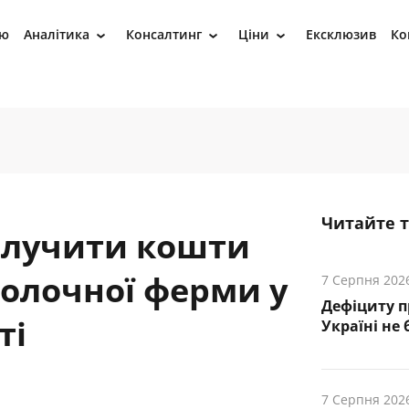
ію
Аналітика
Консалтинг
Ціни
Ексклюзив
Ко
›
›
›
Читайте 
алучити кошти
молочної ферми у
7 Серпня 202
Дефіциту п
ті
Україні не 
7 Серпня 202