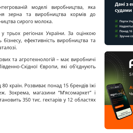
нтегрованій моделі виробництва, яка
ня зерна та виробництва кормів до
бництва сирого молока.
 трьох регіонах України. За оцінкою
ь бізнесу, ефективність виробництва та
аталозі.
ових та агротехнологій – має виробничі
 Південно-Східної Європи, які об’єднують
80 країн. Розвиває понад 15 брендів їжі
ж. Зокрема, магазини “М’ясомаркет” і
ановить 350 тис. гектарів у 12 областях