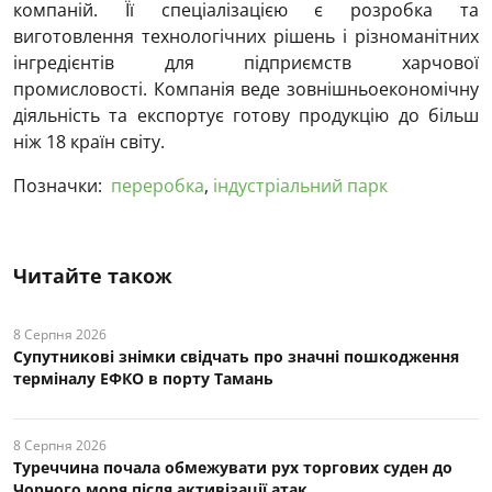
компаній. Її спеціалізацією є розробка та
виготовлення технологічних рішень і різноманітних
інгредієнтів для підприємств харчової
промисловості. Компанія веде зовнішньоекономічну
діяльність та експортує готову продукцію до більш
ніж 18 країн світу.
Позначки:
переробка
,
індустріальний парк
Читайте також
8 Серпня 2026
Супутникові знімки свідчать про значні пошкодження
терміналу ЕФКО в порту Тамань
8 Серпня 2026
Туреччина почала обмежувати рух торгових суден до
Чорного моря після активізації атак