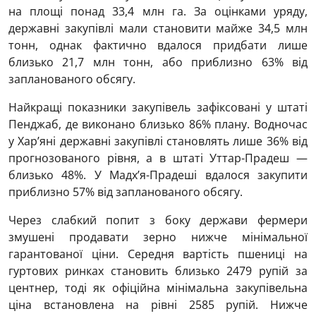
на площі понад 33,4 млн га. За оцінками уряду,
державні закупівлі мали становити майже 34,5 млн
тонн, однак фактично вдалося придбати лише
близько 21,7 млн тонн, або приблизно 63% від
запланованого обсягу.
Найкращі показники закупівель зафіксовані у штаті
Пенджаб, де виконано близько 86% плану. Водночас
у Хар’яні державні закупівлі становлять лише 36% від
прогнозованого рівня, а в штаті Уттар-Прадеш —
близько 48%. У Мадх’я-Прадеші вдалося закупити
приблизно 57% від запланованого обсягу.
Через слабкий попит з боку держави фермери
змушені продавати зерно нижче мінімальної
гарантованої ціни. Середня вартість пшениці на
гуртових ринках становить близько 2479 рупій за
центнер, тоді як офіційна мінімальна закупівельна
ціна встановлена на рівні 2585 рупій. Нижче