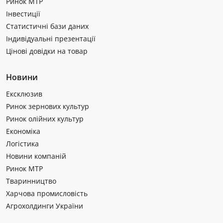
Ринок МТР
Інвестиції
Статистичні бази даних
Індивідуальні презентації
Цінові довідки на товар
Новини
Ексклюзив
Ринок зернових культур
Ринок олійних культур
Економіка
Логістика
Новини компаній
Ринок МТР
Тваринництво
Харчова промисловість
Агрохолдинги України