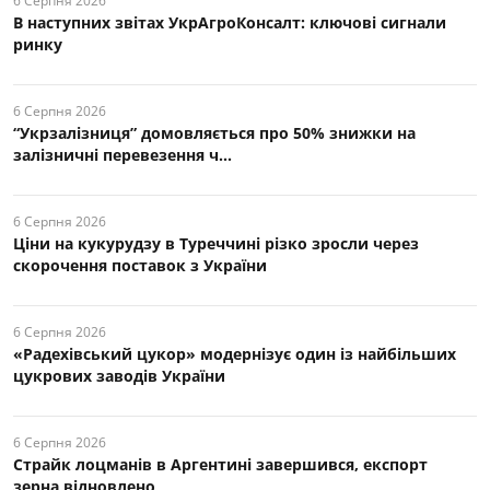
6 Серпня 2026
В наступних звітах УкрАгроКонсалт: ключові cигнали
ринку
6 Серпня 2026
“Укрзалізниця” домовляється про 50% знижки на
залізничні перевезення ч...
6 Серпня 2026
Ціни на кукурудзу в Туреччині різко зросли через
скорочення поставок з України
6 Серпня 2026
«Радехівський цукор» модернізує один із найбільших
цукрових заводів України
6 Серпня 2026
Страйк лоцманів в Аргентині завершився, експорт
зерна відновлено