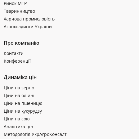
Ринок МТР
Тваринництво
Харчова промисловість
Агрохолдинги України
Про компанію
Контакти
Конференції
Динаміка цін
Ціни на зерно
Ціни на олійні
Ціни на пшеницю
Ціни на кукурудзу
Ціни на сою
Аналітика цін
Методологія УкрАгроКонсалт