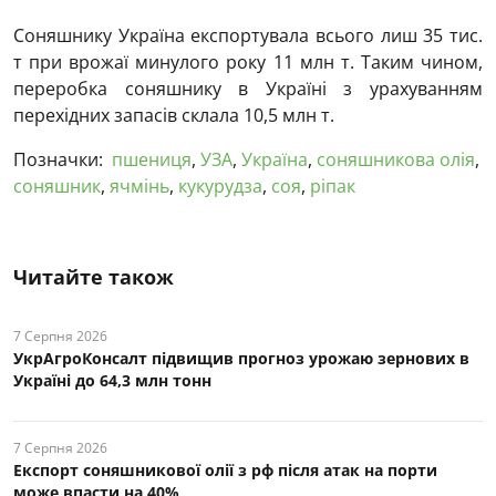
Соняшнику Україна експортувала всього лиш 35 тис.
т при врожаї минулого року 11 млн т. Таким чином,
переробка соняшнику в Україні з урахуванням
перехідних запасів склала 10,5 млн т.
Позначки:
пшениця
,
УЗА
,
Україна
,
соняшникова олія
,
соняшник
,
ячмінь
,
кукурудза
,
соя
,
ріпак
Читайте також
7 Серпня 2026
УкрАгроКонсалт підвищив прогноз урожаю зернових в
Україні до 64,3 млн тонн
7 Серпня 2026
Експорт соняшникової олії з рф після атак на порти
може впасти на 40%