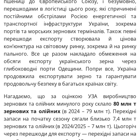
пшениці до Європейського Союзу, і безумовно,
перешкодами в логістиці цього року, які спричинені
постійними обстрілами Росією енергетичної та
транспортної інфраструктури України, зокрема
портів та морських зернових терміналів. Також певні
перешкоди експорту створювала й цінова
кон’юнктура на світовому ринку, зокрема й на ринку
пального. Все це разом накладало обмеження на
обсяги експорту українського зерна через
глибоководні порти Одещини. Попри все, Україна
продовжила експортувати зерно та гарантувати
продовольчу безпеку в багатьох країнах світу.
Нагадаємо, що за оцінкою УЗА виробництво
зернових та олійних минулого року склало
80
млн т
зернових та олійних
(в 2024 – 79 млн т). Перехідні
запаси на початку сезону сягали близько 7,4 млн т
зернових та олійних (в 2024/2025 – 7 млн т). Цьогоріч
через перешкоди для експорту — перехідні запаси на