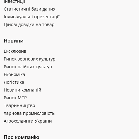
Інвестиції
Статистичні бази даних
Індивідуальні презентації
Цінові довідки на товар
Новини
Ексклюзив
Ринок зернових культур
Ринок олійних культур
Економіка
Логістика
Новини компаній
Ринок МТР
Тваринництво
Харчова промисловість
Агрохолдинги України
Про компанію