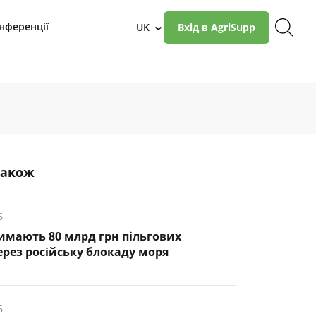
нференції
UK
Вхід в AgriSupp
›
також
6
римають 80 млрд грн пільгових
ерез російську блокаду моря
6