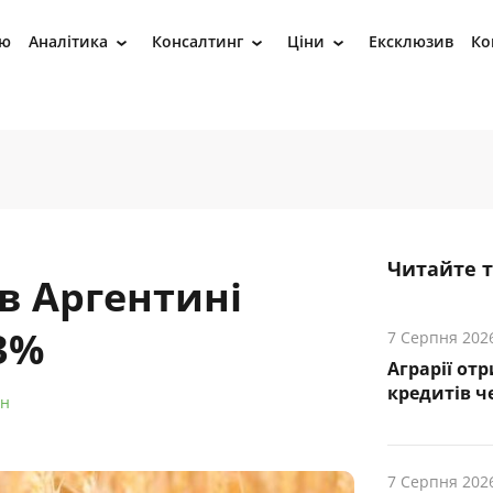
ію
Аналітика
Консалтинг
Ціни
Ексклюзив
Ко
›
›
›
Читайте 
в Аргентині
3%
7 Серпня 202
Аграрії от
кредитів ч
йн
7 Серпня 202