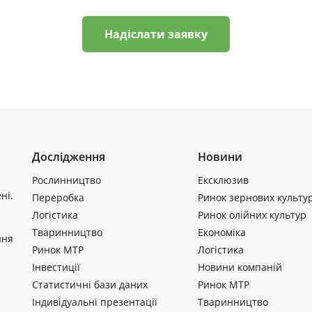
Надіслати заявку
Дослідження
Новини
Рослинництво
Ексклюзив
ні.
Переробка
Ринок зернових культу
Логістика
Ринок олійних культур
Тваринництво
Економіка
ння
Ринок МТР
Логістика
Інвестиції
Новини компаній
Статистичні бази даних
Ринок МТР
Індивідуальні презентації
Тваринництво