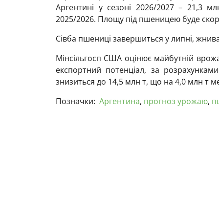
Аргентині у сезоні 2026/2027 – 21,3 м
2025/2026. Площу під пшеницею буде скоро
Сівба пшениці завершиться у липні, жнива
Мінсільгосп США оцінює майбутній врожай
експортний потенціал, за розрахунками
знизиться до 14,5 млн т, що на 4,0 млн т 
Позначки:
Аргентина
,
прогноз урожаю
,
п