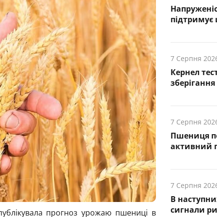
Напруженіс
підтримує
7 Серпня 202
Кернел тес
зберігання
7 Серпня 202
Пшениця п
активний п
7 Серпня 202
В наступни
cигнали р
публікувала прогноз урожаю пшениці в