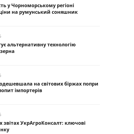
ть у Чорноморському регіоні
 ціни на румунський соняшник
6
тує альтернативну технологію
 зерна
6
одешевшала на світових біржах попри
опит імпортерів
6
х звітах УкрАгроКонсалт: ключові
инку