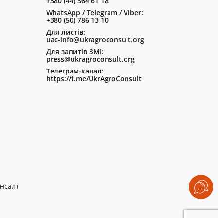
+380 (44) 364 61 18
WhatsApp / Telegram / Viber:
+380 (50) 786 13 10
Для листів:
uac-info@ukragroconsult.org
Для запитів ЗМІ:
press@ukragroconsult.org
Телеграм-канал:
https://t.me/UkrAgroConsult
нсалт