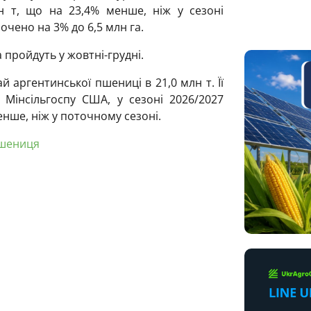
лн т, що на 23,4% менше, ніж у сезоні
чено на 3% до 6,5 млн га.
 пройдуть у жовтні-грудні.
 аргентинської пшениці в 21,0 млн т. Її
 Мінсільгоспу США, у сезоні 2026/2027
менше, ніж у поточному сезоні.
шениця