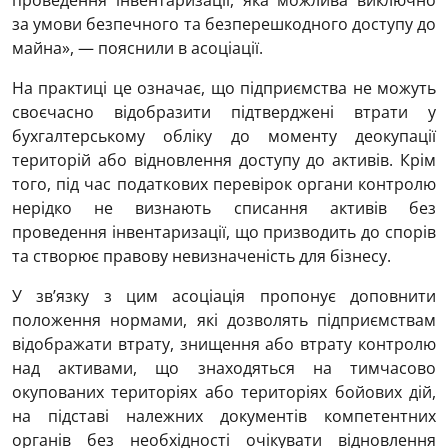
проведення інвентаризації, яка можлива виключно
за умови безпечного та безперешкодного доступу до
майна», — пояснили в асоціації.
На практиці це означає, що підприємства не можуть
своєчасно відобразити підтверджені втрати у
бухгалтерському обліку до моменту деокупації
територій або відновлення доступу до активів. Крім
того, під час податкових перевірок органи контролю
нерідко не визнають списання активів без
проведення інвентаризації, що призводить до спорів
та створює правову невизначеність для бізнесу.
У зв’язку з цим асоціація пропонує доповнити
положення нормами, які дозволять підприємствам
відображати втрату, знищення або втрату контролю
над активами, що знаходяться на тимчасово
окупованих територіях або територіях бойових дій,
на підставі належних документів компетентних
органів без необхідності очікувати відновлення