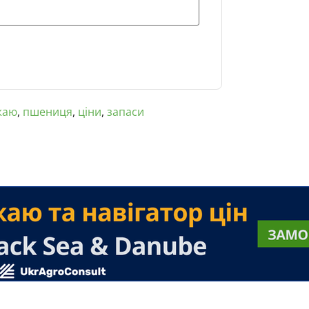
жаю
,
пшениця
,
ціни
,
запаси