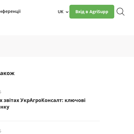
нференції
UK
Вхід в AgriSupp
›
також
6
х звітах УкрАгроКонсалт: ключові
инку
6