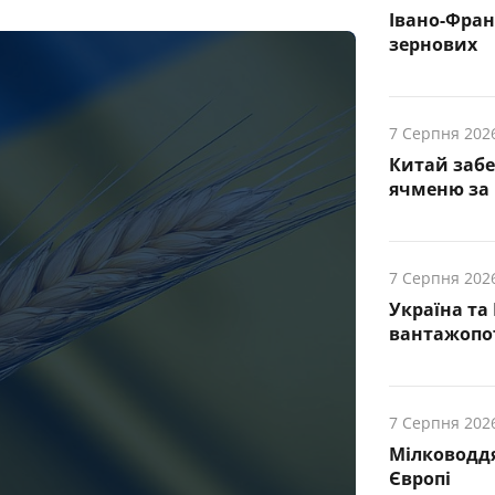
Івано-Фра
зернових
7 Серпня 202
Китай заб
ячменю за 
7 Серпня 202
Україна та
вантажопот
7 Серпня 202
Мілководдя
Європі