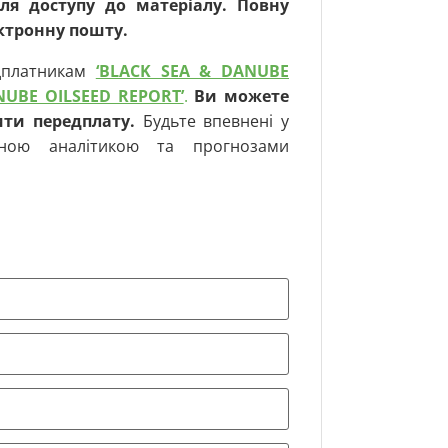
ля доступу до матеріалу.
Повну
ектронну пошту.
едплатникам
‘BLACK SEA & DANUBE
NUBE OILSEED REPORT’
.
Ви можете
ити передплату.
Будьте впевнені у
ійною аналітикою та прогнозами