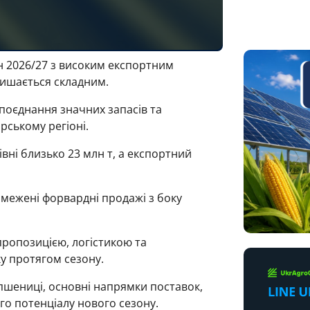
он 2026/27 з високим експортним
лишається складним.
поєднання значних запасів та
ському регіоні.
вні близько 23 млн т, а експортний
межені форвардні продажі з боку
пропозицією, логістикою та
у протягом сезону.
пшениці, основні напрямки поставок,
ого потенціалу нового сезону.