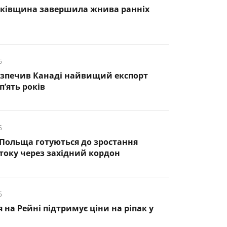
нківщина завершила жнива ранніх
6
езпечив Канаді найвищий експорт
п’ять років
6
 Польща готуються до зростання
оку через західний кордон
6
 на Рейні підтримує ціни на ріпак у