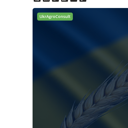
Link
UkrAgroConsult