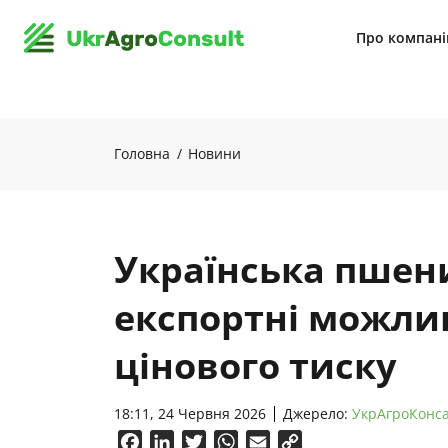
Про компан
Головна
Новини
Українська пшени
експортні можлив
цінового тиску
18:11, 24 Червня 2026
Джерело:
УкрАгроКонс
Facebook
LinkedIn
Twitter
WhatsApp
Email
Copy