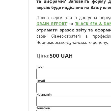
та цифрами? Заповніть форму д
версію буде надіслано на Вашу ел
Повна версія статті доступна пер
GRAIN REPORT’
та
‘BLACK SEA & DA
отримати зразок звіту та оформ
своїй бізнес-стратегії з профес
Чорноморсько-Дунайського регіону.
500 UAH
Ціна:
Ім'я
Email
Компанія
Телефон