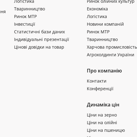
Логістика
Ринок олійних культур
Тваринництво
Економіка
ння
Ринок МТР
Логістика
Інвестиції
Новини компаній
Статистичні бази даних
Ринок МТР
Індивідуальні презентації
Тваринництво
Цінові довідки на товар
Харчова промисловість
Агрохолдинги України
Про компанію
Контакти
Конференції
Динаміка цін
Ціни на зерно
Ціни на олійні
Ціни на пшеницю