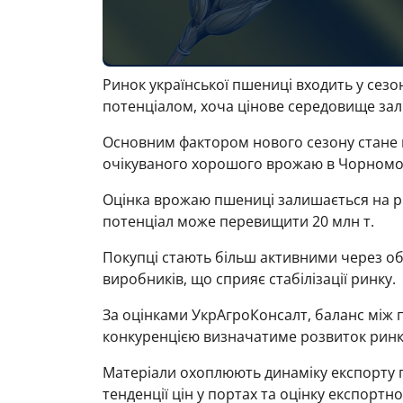
Ринок української пшениці входить у сез
потенціалом, хоча цінове середовище за
Основним фактором нового сезону стане 
очікуваного хорошого врожаю в Чорномор
Оцінка врожаю пшениці залишається на рі
потенціал може перевищити 20 млн т.
Покупці стають більш активними через об
виробників, що сприяє стабілізації ринку.
За оцінками УкрАгроКонсалт, баланс між 
конкуренцією визначатиме розвиток ринк
Матеріали охоплюють динаміку експорту 
тенденції цін у портах та оцінку експортн