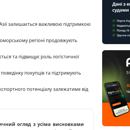
а Азії залишається важливою підтримкою
номорському регіоні продовжують
ться та підвищує роль логістичної
поведінку покупців та підтримують
експортного потенціалу залежатиме від
ичний огляд з усіма висновками