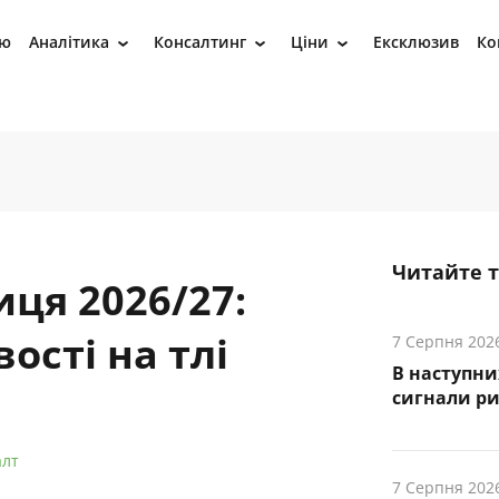
ію
Аналітика
Консалтинг
Ціни
Ексклюзив
Ко
›
›
›
Читайте 
ця 2026/27:
ості на тлі
7 Серпня 202
В наступни
cигнали р
алт
7 Серпня 202