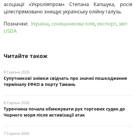
асоціації «Укроліяпром» Степана Капшука, росія
цілеспрямовано знищує українську олійну галузь.
Позначки:
Україна
,
соняшникова олія
,
експорт
,
звіт
USDA
Читайте також
8 Серпня 2026
Супутникові знімки свідчать про значні пошкодження
терміналу ЕФКО в порту Тамань
8 Серпня 2026
Туреччина почала обмежувати рух торгових суден до
Чорного моря після активізації атак
7 Серпня 2026