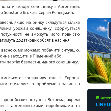
зпочати імпорт соняшнику з Аргентини.
р Sunstone Brokers Сергій Репецький.
весні, якщо на ринку складуться кілька
ликий урожай соняшнику, сформується
 потужності не зможуть його повністю
атимуть додаткових обсягів насіння.
і, весною, ми можемо побачити ситуацію,
очне заходити в Південний або
ати партію безпестицидного соняшнику,
нтинського соняшнику вже є Європа.
ники стикалися з проблемою залишків
 європейських покупців. Зокрема, окремі
кти з аргентинськими виробниками та