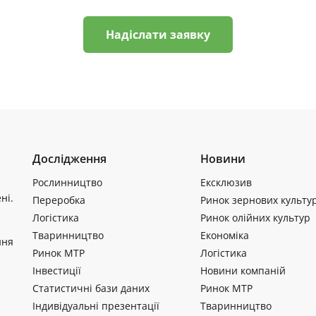
Надіслати заявку
Дослідження
Новини
Рослинництво
Ексклюзив
ні.
Переробка
Ринок зернових культу
Логістика
Ринок олійних культур
Тваринництво
Економіка
ння
Ринок МТР
Логістика
Інвестиції
Новини компаній
Статистичні бази даних
Ринок МТР
Індивідуальні презентації
Тваринництво