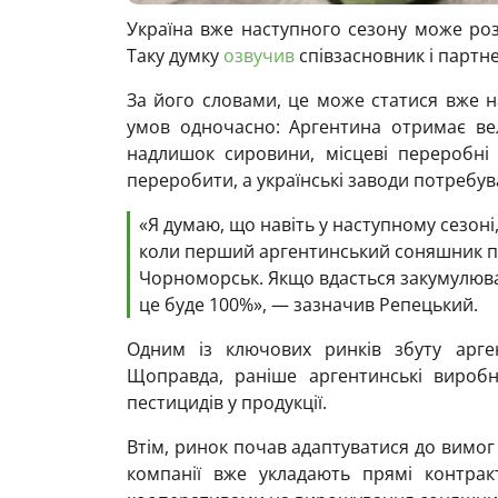
Україна вже наступного сезону може ро
Таку думку
озвучив
співзасновник і партне
За його словами, це може статися вже на
умов одночасно: Аргентина отримає ве
надлишок сировини, місцеві переробні
переробити, а українські заводи потребув
«Я думаю, що навіть у наступному сезон
коли перший аргентинський соняшник п
Чорноморськ. Якщо вдасться закумулюв
це буде 100%», — зазначив Репецький.
Одним із ключових ринків збуту арге
Щоправда, раніше аргентинські вироб
пестицидів у продукції.
Втім, ринок почав адаптуватися до вимог
компанії вже укладають прямі контра