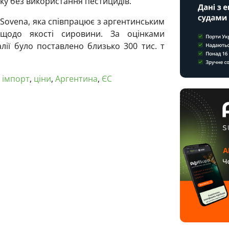
у без використання пестицидів.
 Sovena, яка співпрацює з аргентинським
щодо якості сировини. За оцінками
лії було поставлено близько 300 тис. т
,
імпорт
,
ціни
,
Аргентина
,
ЄС