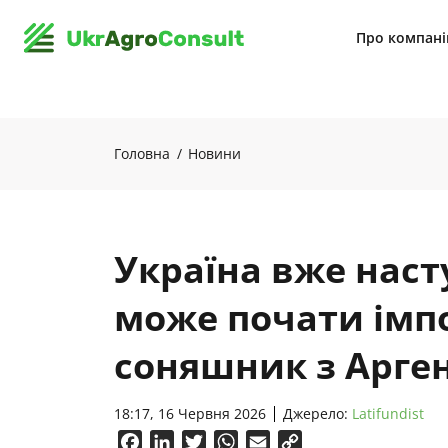
Про компан
Головна
Новини
Україна вже наст
може почати імп
соняшник з Арге
18:17, 16 Червня 2026
Джерело:
Latifundist
Facebook
LinkedIn
Twitter
WhatsApp
Email
Copy