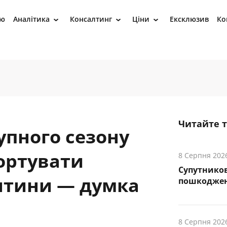
ію
Аналітика
Консалтинг
Ціни
Ексклюзив
Ко
›
›
›
Читайте 
упного сезону
ортувати
8 Серпня 202
Супутников
нтини — думка
пошкоджен
8 Серпня 202