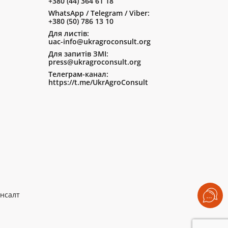
+380 (44) 364 61 18
WhatsApp / Telegram / Viber:
+380 (50) 786 13 10
Для листів:
uac-info@ukragroconsult.org
Для запитів ЗМІ:
press@ukragroconsult.org
Телеграм-канал:
https://t.me/UkrAgroConsult
нсалт