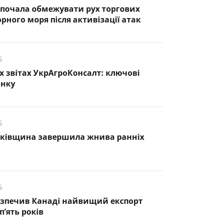
почала обмежувати рух торгових
рного моря після активізації атак
6
х звітах УкрАгроКонсалт: ключові
инку
6
нківщина завершила жнива ранніх
6
езпечив Канаді найвищий експорт
п’ять років