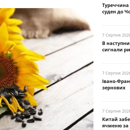
Туреччина 
суден до Чо
7 Серпня 202
В наступни
cигнали р
7 Серпня 202
Івано-Фра
зернових
7 Серпня 202
Китай заб
ячменю за 