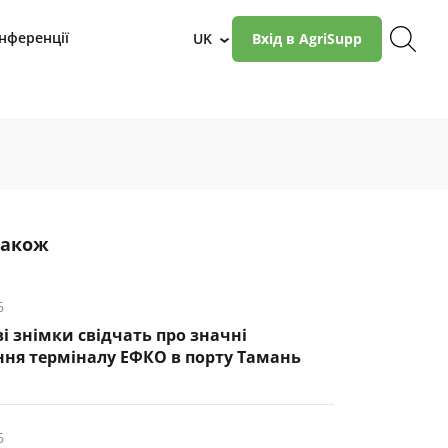
нференції
UK
Вхід в AgriSupp
›
також
6
і знімки свідчать про значні
ня терміналу ЕФКО в порту Тамань
6