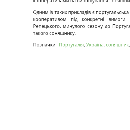
кооперативами на вирощування соняшник
Одним із таких прикладів є португальська
кооперативом під конкретні вимоги 
Репецького, минулого сезону до Португа
такого соняшнику.
Позначки:
Португалія
,
Україна
,
соняшник