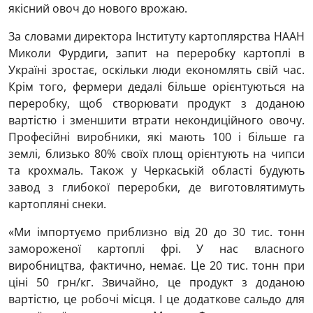
якісний овоч до нового врожаю.
За словами директора Інституту картоплярства НААН
Миколи Фурдиги, запит на переробку картоплі в
Україні зростає, оскільки люди економлять свій час.
Крім того, фермери дедалі більше орієнтуються на
переробку, щоб створювати продукт з доданою
вартістю і зменшити втрати некондиційного овочу.
Професійні виробники, які мають 100 і більше га
землі, близько 80% своїх площ орієнтують на чипси
та крохмаль. Також у Черкаській області будують
завод з глибокої переробки, де виготовлятимуть
картопляні снеки.
«Ми імпортуємо приблизно від 20 до 30 тис. тонн
замороженої картоплі фрі. У нас власного
виробництва, фактично, немає. Це 20 тис. тонн при
ціні 50 грн/кг. Звичайно, це продукт з доданою
вартістю, це робочі місця. І це додаткове сальдо для