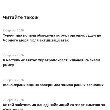
Читайте також
8 Серпня 2026
Туреччина почала обмежувати рух торгових суден до
Чорного моря після активізації атак
7 Серпня 2026
В наступних звітах УкрАгроКонсалт: ключові cигнали
ринку
7 Серпня 2026
Івано-Франківщина завершила жнива ранніх зернових
7 Серпня 2026
Китай забезпечив Канаді найвищий експорт ячменю за
п’ять років