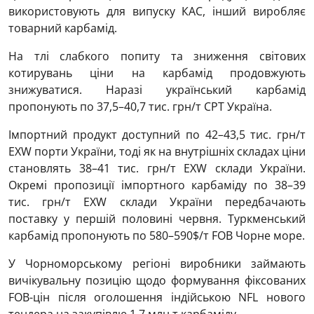
використовують для випуску КАС, інший виробляє
товарний карбамід.
На тлі слабкого попиту та зниження світових
котирувань ціни на карбамід продовжують
знижуватися. Наразі український карбамід
пропонують по 37,5–40,7 тис. грн/т CPT Україна.
Імпортний продукт доступний по 42–43,5 тис. грн/т
EXW порти України, тоді як на внутрішніх складах ціни
становлять 38–41 тис. грн/т EXW склади України.
Окремі пропозиції імпортного карбаміду по 38–39
тис. грн/т EXW склади України передбачають
поставку у першій половині червня. Туркменський
карбамід пропонують по 580–590$/т FOB Чорне море.
У Чорноморському регіоні виробники займають
вичікувальну позицію щодо формування фіксованих
FOB-цін після оголошення індійською NFL нового
тендера на закупівлю 1,7 млн т карбаміду.