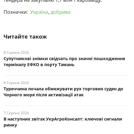
Позначки:
Україна
,
добрива
Читайте також
8 Серпня 2026
Супутникові знімки свідчать про значні пошкодження
терміналу ЕФКО в порту Тамань
8 Серпня 2026
Туреччина почала обмежувати рух торгових суден до
Чорного моря після активізації атак
7 Серпня 2026
В наступних звітах УкрАгроКонсалт: ключові cигнали
ринку