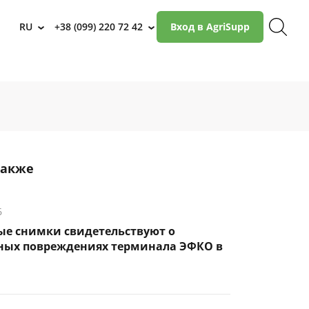
RU
+38 (099) 220 72 42
Вход в AgriSupp
›
›
также
6
ые снимки свидетельствуют о
ных повреждениях терминала ЭФКО в