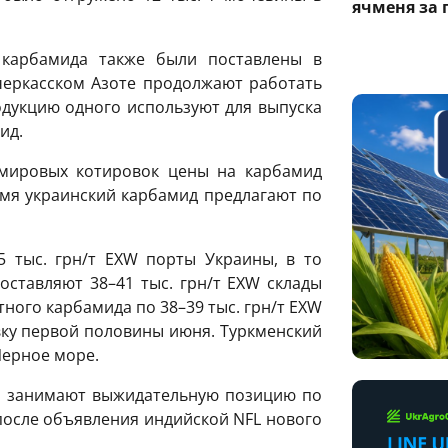
ячменя за 
 карбамида также были поставлены в
черкасском Азоте продолжают работать
одукцию одного используют для выпуска
ид.
мировых котировок цены на карбамид
мя украинский карбамид предлагают по
5 тыс. грн/т EXW порты Украины, в то
оставляют 38–41 тыс. грн/т EXW склады
ого карбамида по 38–39 тыс. грн/т EXW
ку первой половины июня. Туркменский
Черное море.
и занимают выжидательную позицию по
осле объявления индийской NFL нового