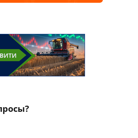
просы?