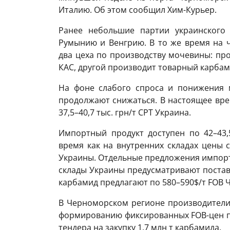
Италию. Об этом сообщил Хим-Курьер.
Ранее небольшие партии украинского
Румынию и Венгрию. В то же время на 
два цеха по производству мочевины: пр
КАС, другой производит товарный карбам
На фоне слабого спроса и понижения 
продолжают снижаться. В настоящее вре
37,5–40,7 тыс. грн/т CPT Украина.
Импортный продукт доступен по 42–43,
время как на внутренних складах цены с
Украины. Отдельные предложения импортн
склады Украины предусматривают постав
карбамид предлагают по 580–590$/т FOB 
В Черноморском регионе производител
формированию фиксированных FOB-цен п
тендера на закупку 1,7 млн ​​т карбамида.