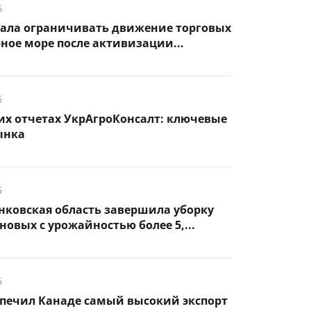
6
чала ограничивать движение торговых
рное море после активизации...
6
их отчетах УкрАгроКонсалт: ключевые
ынка
6
нковская область завершила уборку
новых с урожайностью более 5,...
6
спечил Канаде самый высокий экспорт