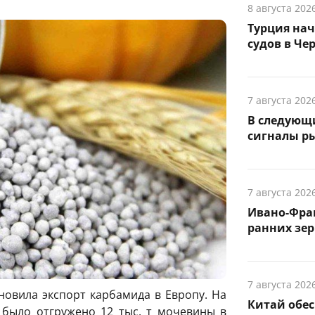
8 августа 202
Турция на
судов в Че
7 августа 202
В следующ
сигналы р
7 августа 202
Ивано-Фра
ранних зер
7 августа 202
новила экспорт карбамида в Европу. На
Китай обе
было отгружено 12 тыс. т мочевины в