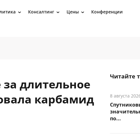
литика
Консалтинг
Цены
Конференции
›
›
›
Читайте 
 за длительное
овала карбамид
8 августа 202
Спутников
значитель
по...