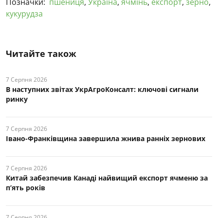
Позначки:
пшениця
,
Україна
,
ячмінь
,
експорт
,
зерно
,
кукурудза
Читайте також
7 Серпня 2026
В наступних звітах УкрАгроКонсалт: ключові cигнали
ринку
7 Серпня 2026
Івано-Франківщина завершила жнива ранніх зернових
7 Серпня 2026
Китай забезпечив Канаді найвищий експорт ячменю за
п’ять років
7 Серпня 2026