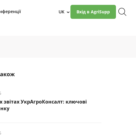
нференції
UK
Вхід в AgriSupp
›
також
6
х звітах УкрАгроКонсалт: ключові
инку
6