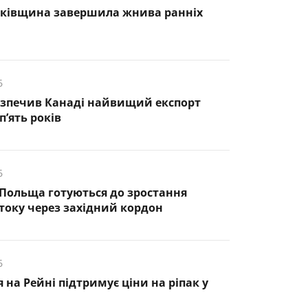
нківщина завершила жнива ранніх
6
езпечив Канаді найвищий експорт
п’ять років
6
 Польща готуються до зростання
оку через західний кордон
6
 на Рейні підтримує ціни на ріпак у