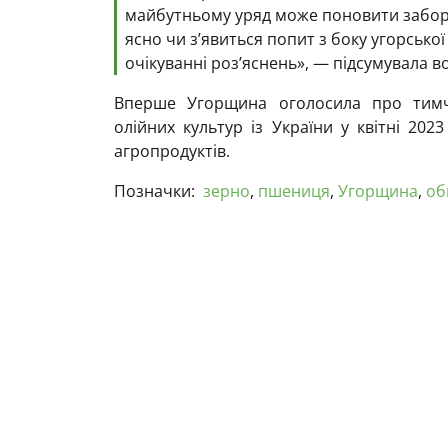
майбутньому уряд може поновити заборо
ясно чи з’явиться попит з боку угорсько
очікуванні розʼяснень», — підсумувала в
Вперше Угорщина оголосила про тимч
олійних культур із України у квітні 202
агропродуктів.
Позначки:
зерно
,
пшениця
,
Угорщина
,
об