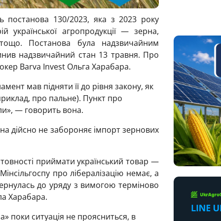
ь постанова 130/2023, яка з 2023 року
й української агропродукції — зерна,
 тощо. Постанова була надзвичайним
нив надзвичайний стан 13 травня. Про
окер Barva Invest Ольга Харабара.
ент мав підняти її до рівня закону, як
приклад, про пальне). Пункт про
и», — говорить вона.
ина дійсно не забороняє імпорт зернових
готовності приймати український товар —
 Мінсільгоспу про лібералізацію немає, а
ернулась до уряду з вимогою терміново
ла Харабара.
а» поки ситуація не проясниться, в