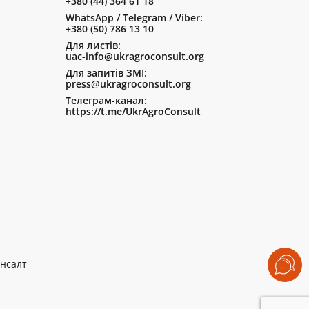
+380 (44) 364 61 18
WhatsApp / Telegram / Viber:
+380 (50) 786 13 10
Для листів:
uac-info@ukragroconsult.org
Для запитів ЗМІ:
press@ukragroconsult.org
Телеграм-канал:
https://t.me/UkrAgroConsult
нсалт