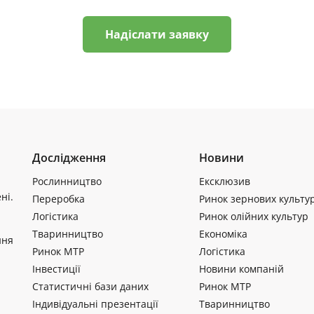
Надіслати заявку
Дослідження
Новини
Рослинництво
Ексклюзив
ні.
Переробка
Ринок зернових культу
Логістика
Ринок олійних культур
Тваринництво
Економіка
ння
Ринок МТР
Логістика
Інвестиції
Новини компаній
Статистичні бази даних
Ринок МТР
Індивідуальні презентації
Тваринництво