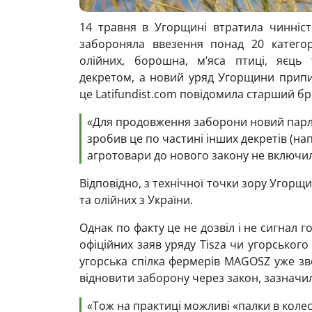
14 травня в Угорщині втратила чинніст
забороняла ввезення понад 20 категорі
олійних, борошна, м’яса птиці, яєць
декретом, а новий уряд Угорщини припи
це Latifundist.com повідомила старший бр
«Для продовження заборони новий парлам
зробив це по частині інших декретів (на
агротовари до нового закону не включил
Відповідно, з технічної точки зору Угорщ
та олійних з України.
Однак по факту це не дозвіл і не сигнал 
офіційних заяв уряду Tisza чи угорського
угорська спілка фермерів MAGOSZ уже зв
відновити заборону через закон, зазначи
«Тож на практиці можливі «палки в колес