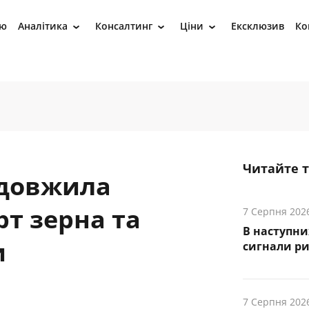
ію
Аналітика
Консалтинг
Ціни
Ексклюзив
Ко
›
›
›
Читайте 
одовжила
рт зерна та
7 Серпня 202
В наступни
и
cигнали р
7 Серпня 202