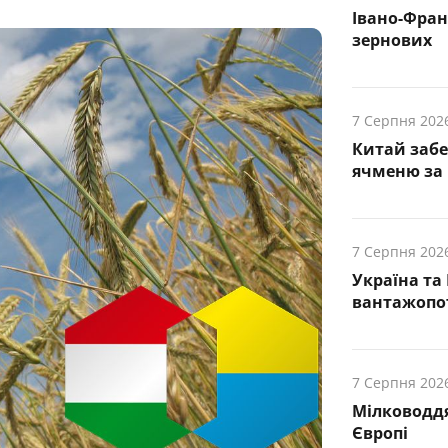
Івано-Фра
зернових
7 Серпня 202
Китай заб
ячменю за 
7 Серпня 202
Україна та
вантажопот
7 Серпня 202
Мілководдя
Європі