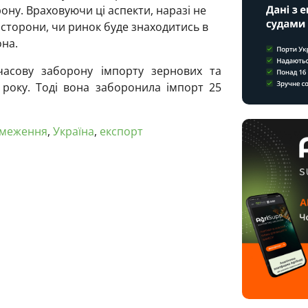
ну. Враховуючи ці аспекти, наразі не
ї сторони, чи ринок буде знаходитись в
она.
асову заборону імпорту зернових та
3 року. Тоді вона заборонила імпорт 25
меження
,
Україна
,
експорт