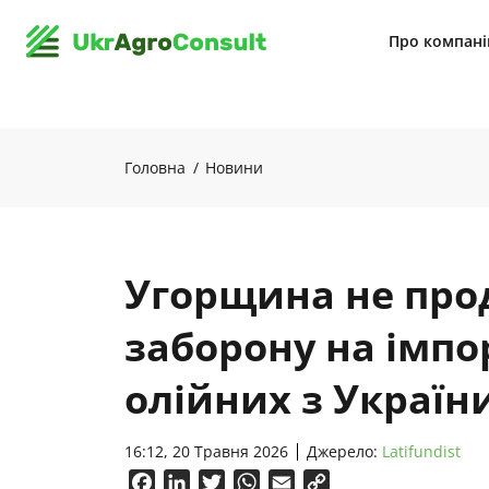
Про компан
Головна
Новини
Угорщина не пр
заборону на імпо
олійних з Україн
16:12, 20 Травня 2026
Джерело:
Latifundist
Facebook
LinkedIn
Twitter
WhatsApp
Email
Copy