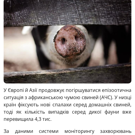
У Європі й Азії продовжує погіршуватися епізоотична
ситуація з африканською чумою свиней (АЧС). У низці
країн фіксують нові спалахи серед домашніх свиней,
тоді як кількість випадків серед дикої фауни вже
перевищила 4,3 тис.
За даними системи моніторингу захворювань