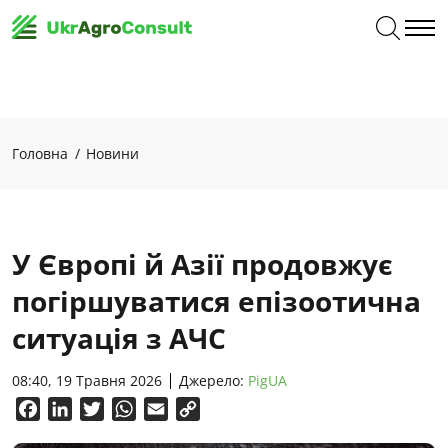
Головна
Новини
У Європі й Азії продовжує
погіршуватися епізоотична
ситуація з АЧС
08:40, 19 Травня 2026
Джерело:
PigUA
Facebook
LinkedIn
Twitter
WhatsApp
Email
Copy
Link