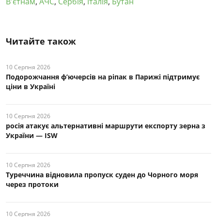
В'єтнам
,
АЧС
,
Сербія
,
Італія
,
Бутан
Читайте також
10 Серпня 2026
Подорожчання ф’ючерсів на ріпак в Парижі підтримує
ціни в Україні
10 Серпня 2026
росія атакує альтернативні маршрути експорту зерна з
України — ISW
10 Серпня 2026
Туреччина відновила пропуск суден до Чорного моря
через протоки
10 Серпня 2026