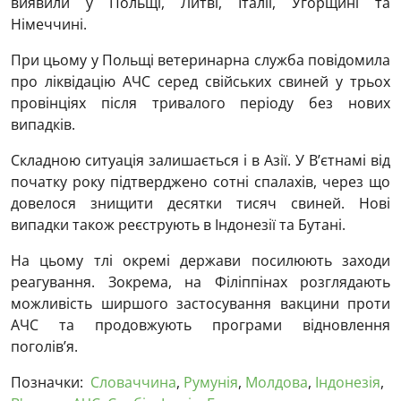
виявили у Польщі, Литві, Італії, Угорщині та
Німеччині.
При цьому у Польщі ветеринарна служба повідомила
про ліквідацію АЧС серед свійських свиней у трьох
провінціях після тривалого періоду без нових
випадків.
Складною ситуація залишається і в Азії. У В’єтнамі від
початку року підтверджено сотні спалахів, через що
довелося знищити десятки тисяч свиней. Нові
випадки також реєструють в Індонезії та Бутані.
На цьому тлі окремі держави посилюють заходи
реагування. Зокрема, на Філіппінах розглядають
можливість ширшого застосування вакцини проти
АЧС та продовжують програми відновлення
поголів’я.
Позначки:
Словаччина
,
Румунія
,
Молдова
,
Індонезія
,