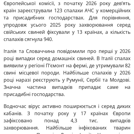
Європейської комісії, з початку 2026 року дев’ять
країн зареєстрували 123 спалахи АЧС у комерційних
та присадибних господарствах. Для порівняння,
упродовж усього 2025 року захворювання серед
свійських свиней фіксували у 13 країнах, а кількість
спалахів сягнула 940.
Італія та Словаччина повідомили про перші у 2026
році випадки серед домашніх свиней. В Італії спалах
виявили у регіоні П’ємонт на фермі, де утримували 82
свині місцевої породи. Найбільше спалахів у 2026
році наразі реєструють у Румунії, Сербії та Молдові.
Значна частина випадків припадає саме на
присадибні господарства.
Водночас вірус активно поширюється і серед диких
кабанів. З початку року у 17 країнах Європи
зафіксовано понад 4,3 тис. випадків
захворювання. Найбільше інфікованих тварин