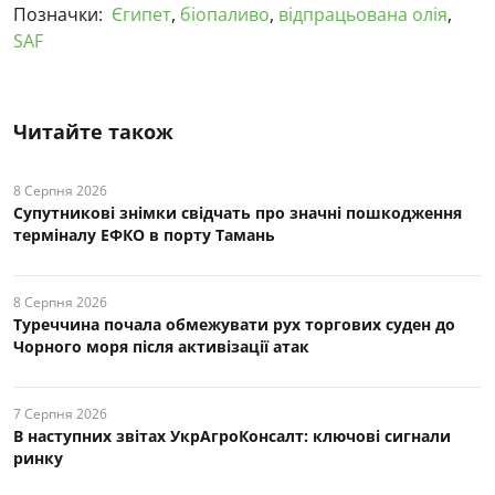
Позначки:
Єгипет
,
біопаливо
,
відпрацьована олія
,
SAF
Читайте також
8 Серпня 2026
Супутникові знімки свідчать про значні пошкодження
терміналу ЕФКО в порту Тамань
8 Серпня 2026
Туреччина почала обмежувати рух торгових суден до
Чорного моря після активізації атак
7 Серпня 2026
В наступних звітах УкрАгроКонсалт: ключові cигнали
ринку