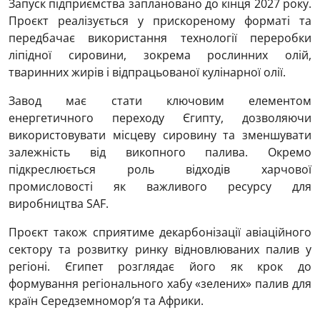
Запуск підприємства заплановано до кінця 2027 року.
Проєкт реалізується у прискореному форматі та
передбачає використання технології переробки
ліпідної сировини, зокрема рослинних олій,
тваринних жирів і відпрацьованої кулінарної олії.
Завод має стати ключовим елементом
енергетичного переходу Єгипту, дозволяючи
використовувати місцеву сировину та зменшувати
залежність від викопного палива. Окремо
підкреслюється роль відходів харчової
промисловості як важливого ресурсу для
виробництва SAF.
Проєкт також сприятиме декарбонізації авіаційного
сектору та розвитку ринку відновлюваних палив у
регіоні. Єгипет розглядає його як крок до
формування регіонального хабу «зелених» палив для
країн Середземномор’я та Африки.