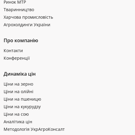
Ринок МТР
Тваринництво
Харчова промисловість
Агрохолдинги України
Про компанію
Контакти
Конференції
Динаміка цін
Ціни на зерно
Ціни на олійні
Ціни на пшеницю
Ціни на кукурудзу
Ціни на сою
Аналітика цін
Методологія УкрАгроКонсалт