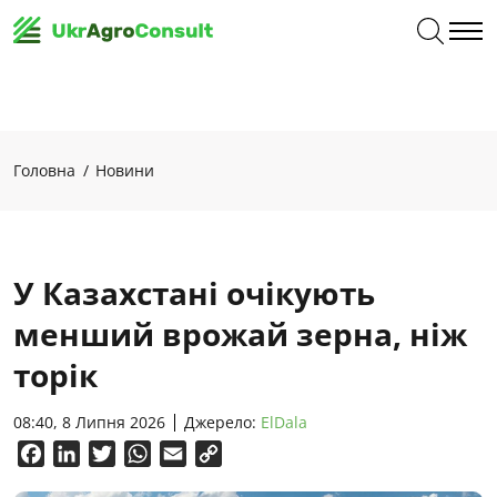
Головна
Новини
У Казахстані очікують
менший врожай зерна, ніж
торік
08:40, 8 Липня 2026
Джерело:
ElDala
Facebook
LinkedIn
Twitter
WhatsApp
Email
Copy
Link