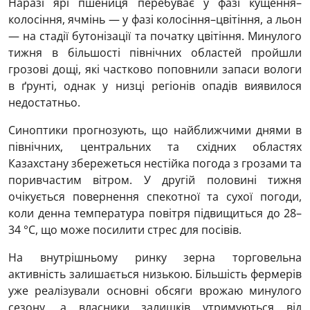
Наразі ярі пшениця перебуває у фазі кущення–
колосіння, ячмінь — у фазі колосіння–цвітіння, а льон
— на стадії бутонізації та початку цвітіння. Минулого
тижня в більшості північних областей пройшли
грозові дощі, які частково поповнили запаси вологи
в ґрунті, однак у низці регіонів опадів виявилося
недостатньо.
Синоптики прогнозують, що найближчими днями в
північних, центральних та східних областях
Казахстану збережеться нестійка погода з грозами та
поривчастим вітром. У другій половині тижня
очікується повернення спекотної та сухої погоди,
коли денна температура повітря підвищиться до 28–
34 °С, що може посилити стрес для посівів.
На внутрішньому ринку зерна торговельна
активність залишається низькою. Більшість фермерів
уже реалізували основні обсяги врожаю минулого
сезону, а власники залишків утримуються від