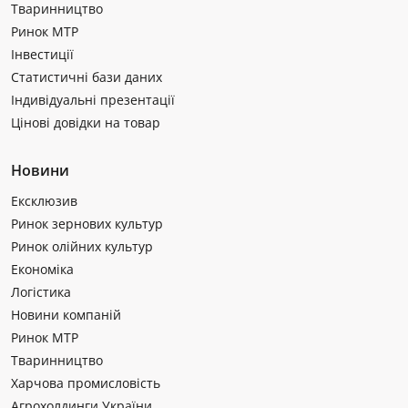
Тваринництво
Ринок МТР
Інвестиції
Статистичні бази даних
Індивідуальні презентації
Цінові довідки на товар
Новини
Ексклюзив
Ринок зернових культур
Ринок олійних культур
Економіка
Логістика
Новини компаній
Ринок МТР
Тваринництво
Харчова промисловість
Агрохолдинги України