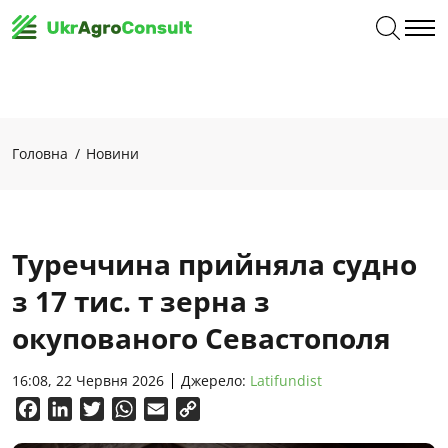
Головна
Новини
Туреччина прийняла судно
з 17 тис. т зерна з
окупованого Севастополя
16:08, 22 Червня 2026
Джерело:
Latifundist
Facebook
LinkedIn
Twitter
WhatsApp
Email
Copy
Link