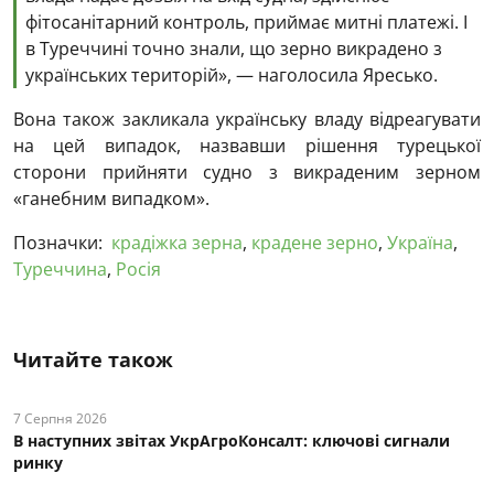
фітосанітарний контроль, приймає митні платежі. І
в Туреччині точно знали, що зерно викрадено з
українських територій», — наголосила Яресько.
Вона також закликала українську владу відреагувати
на цей випадок, назвавши рішення турецької
сторони прийняти судно з викраденим зерном
«ганебним випадком».
Позначки:
крадіжка зерна
,
крадене зерно
,
Україна
,
Туреччина
,
Росія
Читайте також
7 Серпня 2026
В наступних звітах УкрАгроКонсалт: ключові cигнали
ринку