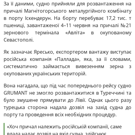
За її даними, судно прийняли для розвантаження на
причалі Магнітогорського металургійного комбінату
в порту Іскендерун. На борту перебуває 17,2 тис. т
пшениці, завантаженої 4–11 червня на причалі №21
зернового термінала «Авліта» в окупованому
Севастополі.
Як зазначає Яресько, експортером вантажу виступає
російська компанія «Паллада», яка, за її словами,
систематично займається вивезенням зерна з
окупованих українських територій.
Вона нагадала, що під час попереднього рейсу судно
GRUMANT не змогло розвантажитися в Туреччині та
було змушене прямувати до Лівії. Однак цього разу
турецька сторона надала дозвіл на захід судна до
порту та проведення всіх необхідних процедур.
«Хоч причал належить російській компанії, саме
влада надає дозвіл на вхід судна, здійснює