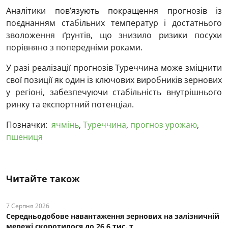
Аналітики пов’язують покращення прогнозів із
поєднанням стабільних температур і достатнього
зволоження ґрунтів, що знизило ризики посухи
порівняно з попередніми роками.
У разі реалізації прогнозів Туреччина може зміцнити
свої позиції як один із ключових виробників зернових
у регіоні, забезпечуючи стабільність внутрішнього
ринку та експортний потенціал.
Позначки:
ячмінь
,
Туреччина
,
прогноз урожаю
,
пшениця
Читайте також
7 Серпня 2026
Середньодобове навантаження зернових на залізничній
мережі скоротилося до 26,6 тис. т