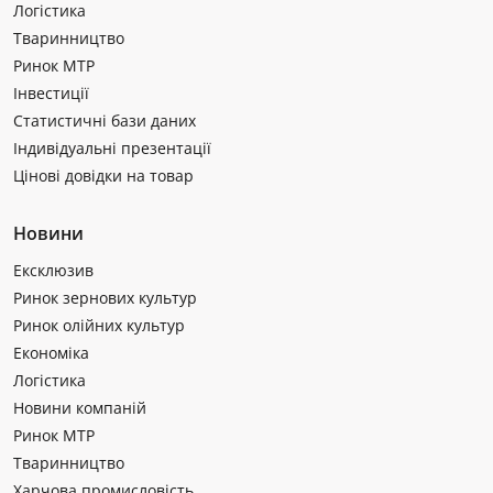
Логістика
Тваринництво
Ринок МТР
Інвестиції
Статистичні бази даних
Індивідуальні презентації
Цінові довідки на товар
Новини
Ексклюзив
Ринок зернових культур
Ринок олійних культур
Економіка
Логістика
Новини компаній
Ринок МТР
Тваринництво
Харчова промисловість