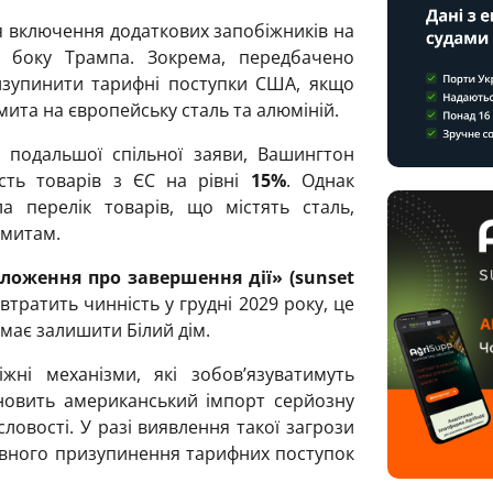
 включення додаткових запобіжників на
 боку Трампа. Зокрема, передбачено
ризупинити тарифні поступки США, якщо
мита на європейську сталь та алюміній.
а подальшої спільної заяви, Вашингтон
сть товарів з ЄС на рівні
15%
. Однак
а перелік товарів, що містять сталь,
 митам.
ложення про завершення дії» (sunset
втратить чинність у грудні 2029 року, це
 має залишити Білий дім.
жні механізми, які зобов’язуватимуть
ановить американський імпорт серйозну
ловості. У разі виявлення такої загрози
овного призупинення тарифних поступок