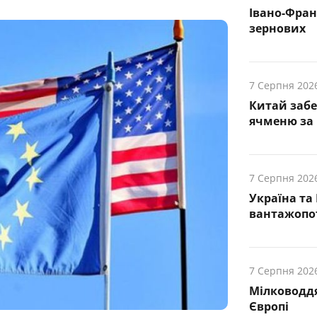
Івано-Фра
зернових
7 Серпня 202
Китай заб
ячменю за 
7 Серпня 202
Україна та
вантажопот
7 Серпня 202
Мілководдя
Європі