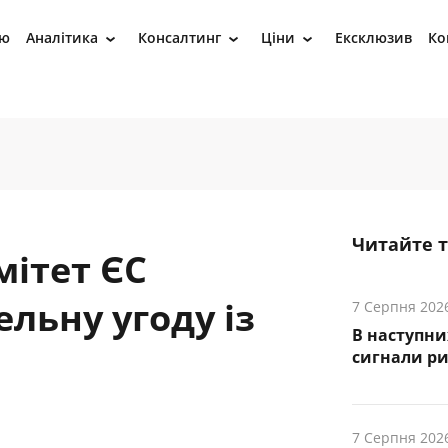
ію
Аналітика
Консалтинг
Ціни
Ексклюзив
Ко
›
›
›
Читайте 
мітет ЄС
льну угоду із
7 Серпня 202
В наступни
cигнали р
7 Серпня 202