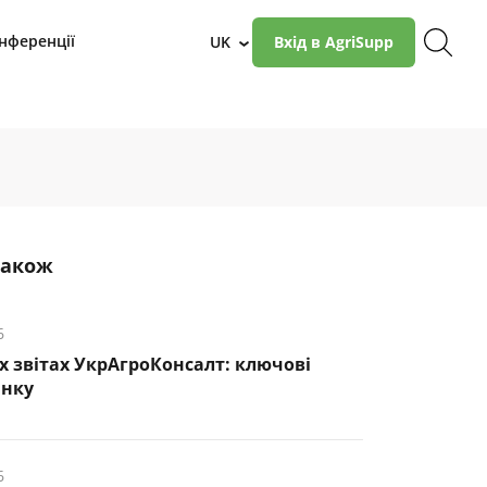
нференції
UK
Вхід в AgriSupp
›
також
6
х звітах УкрАгроКонсалт: ключові
инку
6