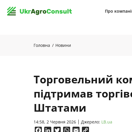
Про компан
Головна
Новини
Торговельний ко
підтримав торгіве
Штатами
14:58, 2 Червня 2026
Джерело:
LB.ua
Facebook
LinkedIn
Twitter
WhatsApp
Email
Copy