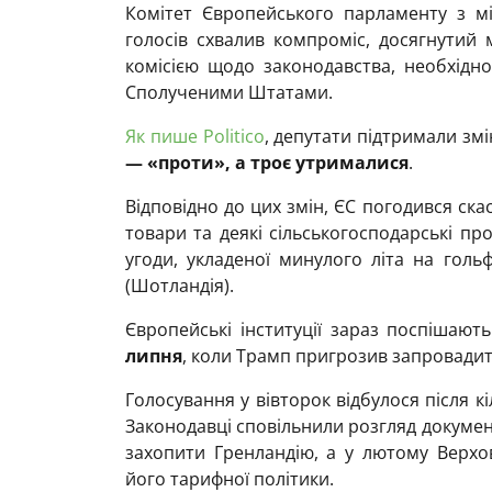
Комітет Європейського парламенту з мі
голосів схвалив компроміс, досягнутий
комісією щодо законодавства, необхідног
Сполученими Штатами.
Як пише Politico
, депутати підтримали зм
— «проти», а троє утрималися
.
Відповідно до цих змін, ЄС погодився ск
товари та деякі сільськогосподарські пр
угоди, укладеної минулого літа на голь
(Шотландія).
Європейські інституції зараз поспішаю
липня
, коли Трамп пригрозив запровадит
Голосування у вівторок відбулося після кі
Законодавці сповільнили розгляд документ
захопити Гренландію, а у лютому Верхо
його тарифної політики.