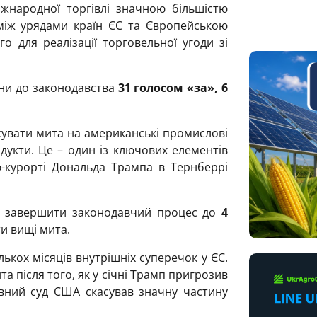
жнародної торгівлі значною більшістю
 між урядами країн ЄС та Європейською
о для реалізації торговельної угоди зі
іни до законодавства
31 голосом «за», 6
асувати мита на американські промислові
одукти. Це – один із ключових елементів
ф-курорті Дональда Трампа в Тернберрі
ть завершити законодавчий процес до
4
и вищі мита.
лькох місяців внутрішніх суперечок у ЄС.
а після того, як у січні Трамп пригрозив
вний суд США скасував значну частину