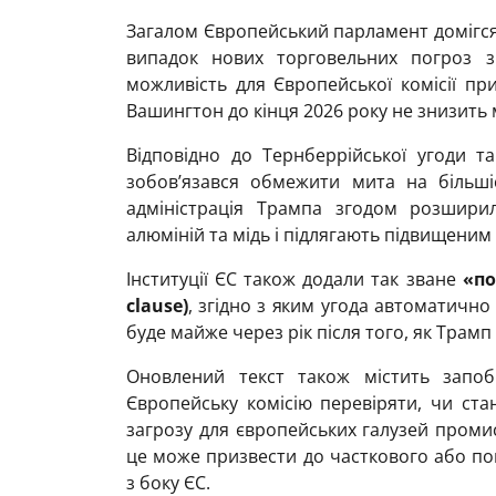
Загалом Європейський парламент домігся
випадок нових торговельних погроз з
можливість для Європейської комісії п
Вашингтон до кінця 2026 року не знизить 
Відповідно до Тернберрійської угоди т
зобов’язався обмежити мита на більші
адміністрація Трампа згодом розширил
алюміній та мідь і підлягають підвищеним
Інституції ЄС також додали так зване
«по
clause)
, згідно з яким угода автоматично 
буде майже через рік після того, як Трамп
Оновлений текст також містить запобі
Європейську комісію перевіряти, чи ст
загрозу для європейських галузей промис
це може призвести до часткового або п
з боку ЄС.