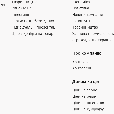
Тваринництво
Економіка
ння
Ринок МТР
Логістика
Інвестиції
Новини компаній
Статистичні бази даних
Ринок МТР
Індивідуальні презентації
Тваринництво
Цінові довідки на товар
Харчова промисловість
Агрохолдинги України
Про компанію
Контакти
Конференції
Динаміка цін
Ціни на зерно
Ціни на олійні
Ціни на пшеницю
Ціни на кукурудзу