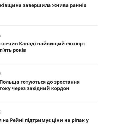
нківщина завершила жнива ранніх
6
езпечив Канаді найвищий експорт
п’ять років
6
 Польща готуються до зростання
оку через західний кордон
6
 на Рейні підтримує ціни на ріпак у