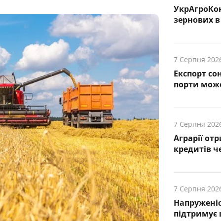
УкрАгроКо
зернових в 
7 Серпня 202
Експорт сон
порти може
7 Серпня 202
Аграрії от
кредитів ч
7 Серпня 202
Напруженіс
підтримує