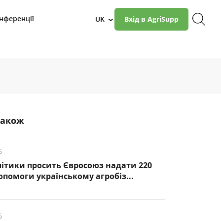
нференції
UK
Вхід в AgriSupp
›
також
6
ітики просить Євросоюз надати 220
опомоги українському агробіз...
6