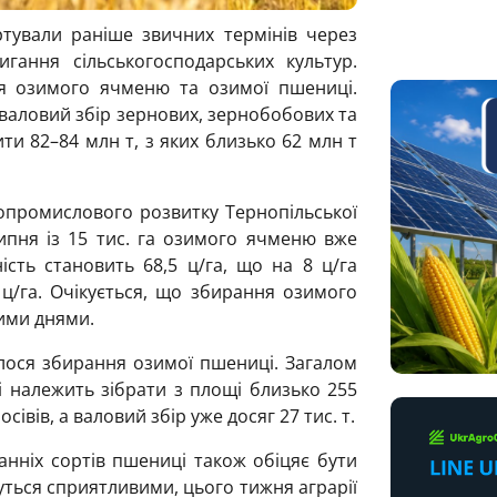
тували раніше звичних термінів через
гання сільськогосподарських культур.
ня озимого ячменю та озимої пшениці.
, валовий збір зернових, зернобобових та
ти 82–84 млн т, з яких близько 62 млн т
опромислового розвитку Тернопільської
ипня із 15 тис. га озимого ячменю вже
сть становить 68,5 ц/га, що на 8 ц/га
ц/га. Очікується, що збирання озимого
ими днями.
лося збирання озимої пшениці. Загалом
і належить зібрати з площі близько 255
сівів, а валовий збір уже досяг 27 тис. т.
анніх сортів пшениці також обіцяє бути
ться сприятливими, цього тижня аграрії