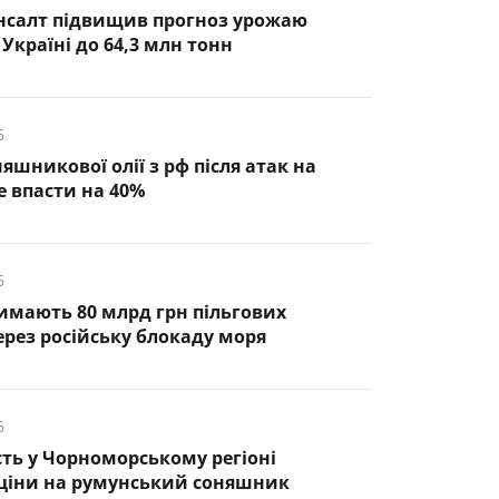
нсалт підвищив прогноз урожаю
Україні до 64,3 млн тонн
6
яшникової олії з рф після атак на
 впасти на 40%
6
римають 80 млрд грн пільгових
ерез російську блокаду моря
6
ть у Чорноморському регіоні
 ціни на румунський соняшник