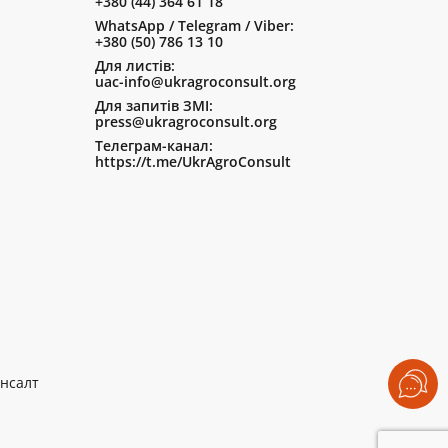
+380 (44) 364 61 18
WhatsApp / Telegram / Viber:
+380 (50) 786 13 10
Для листів:
uac-info@ukragroconsult.org
Для запитів ЗМІ:
press@ukragroconsult.org
Телеграм-канал:
https://t.me/UkrAgroConsult
нсалт