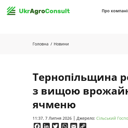
Про компан
Головна
Новини
Тернопільщина р
з вищою врожайн
ячменю
11:37, 7 Липня 2026
Джерело:
Сільський Госп
Facebook
LinkedIn
Twitter
WhatsApp
Email
Copy