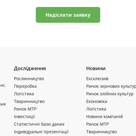
Надіслати заявку
Дослідження
Новини
Рослинництво
Ексклюзив
ні.
Переробка
Ринок зернових культу
Логістика
Ринок олійних культур
Тваринництво
Економіка
ння
Ринок МТР
Логістика
Інвестиції
Новини компаній
Статистичні бази даних
Ринок МТР
Індивідуальні презентації
Тваринництво