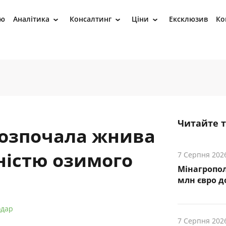
ію
Аналітика
Консалтинг
Ціни
Ексклюзив
Ко
›
›
›
Читайте 
озпочала жнива
істю озимого
7 Серпня 202
Мінагропол
млн євро д
одар
7 Серпня 202