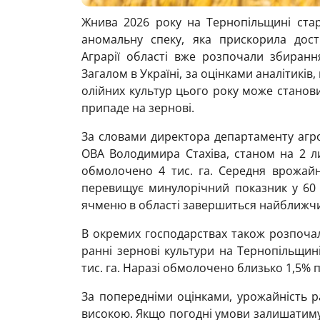
Жнива 2026 року на Тернопільщині стар
аномальну спеку, яка прискорила дости
Аграрії області вже розпочали збиран
Загалом в Україні, за оцінками аналітиків
олійних культур цього року може станови
припаде на зернові.
За словами директора департаменту агр
ОВА Володимира Стахіва, станом на 2 л
обмолочено 4 тис. га. Середня врожайні
перевищує минулорічний показник у 60 
ячменю в області завершиться найближч
В окремих господарствах також розпоча
ранні зернові культури на Тернопільщин
тис. га. Наразі обмолочено близько 1,5% по
За попередніми оцінками, урожайність р
високою. Якщо погодні умови залишатиму