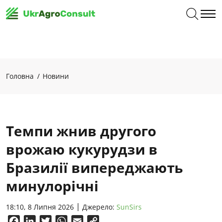
Головна
Новини
Темпи жнив другого
врожаю кукурудзи в
Бразилії випереджають
минулорічні
18:10, 8 Липня 2026
Джерело:
SunSirs
Facebook
LinkedIn
Twitter
WhatsApp
Email
Copy