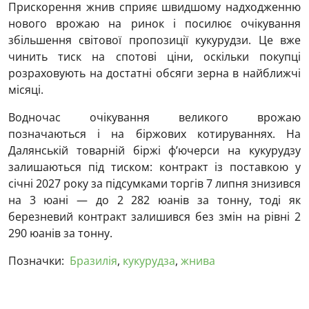
Прискорення жнив сприяє швидшому надходженню
нового врожаю на ринок і посилює очікування
збільшення світової пропозиції кукурудзи. Це вже
чинить тиск на спотові ціни, оскільки покупці
розраховують на достатні обсяги зерна в найближчі
місяці.
Водночас очікування великого врожаю
позначаються і на біржових котируваннях. На
Далянській товарній біржі ф’ючерси на кукурудзу
залишаються під тиском: контракт із поставкою у
січні 2027 року за підсумками торгів 7 липня знизився
на 3 юані — до 2 282 юанів за тонну, тоді як
березневий контракт залишився без змін на рівні 2
290 юанів за тонну.
Позначки:
Бразилія
,
кукурудза
,
жнива