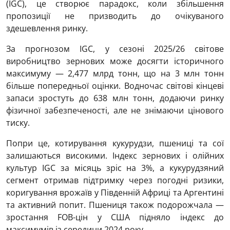
(IGC), це створює парадокс, коли збільшення
пропозиції не призводить до очікуваного
здешевлення ринку.
За прогнозом IGC, у сезоні 2025/26 світове
виробництво зернових може досягти історичного
максимуму — 2,477 млрд тонн, що на 3 млн тонн
більше попередньої оцінки. Водночас світові кінцеві
запаси зростуть до 638 млн тонн, додаючи ринку
фізичної забезпеченості, але не знімаючи цінового
тиску.
Попри це, котирування кукурудзи, пшениці та сої
залишаються високими. Індекс зернових і олійних
культур IGC за місяць зріс на 3%, а кукурудзяний
сегмент отримав підтримку через погодні ризики,
коригування врожаїв у Південній Африці та Аргентині
та активний попит. Пшениця також подорожчала —
зростання FOB-цін у США підняло індекс до
максимумів із середини 2024 року.