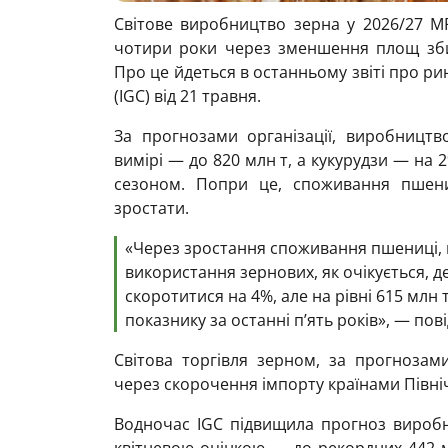
Світове виробництво зерна у 2026/27 М
чотири роки через зменшення площ зби
Про це йдеться в останньому звіті про ри
(IGC) від 21 травня.
За прогнозами організації, виробницт
вимірі — до 820 млн т, а кукурудзи — на 
сезоном. Попри це, споживання пшени
зростати.
«Через зростання споживання пшениці, 
використання зернових, як очікується, д
скоротитися на 4%, але на рівні 615 млн
показнику за останні п’ять років», — пов
Світова торгівля зерном, за прогноза
через скорочення імпорту країнами Півні
Водночас IGC підвищила прогноз виробни