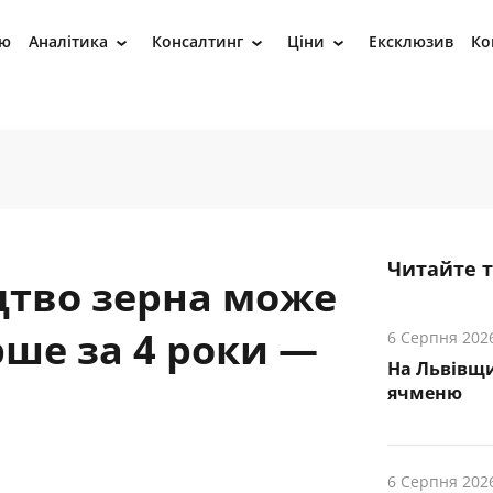
ію
Аналітика
Консалтинг
Ціни
Ексклюзив
Ко
›
›
›
Читайте 
цтво зерна може
ше за 4 роки —
6 Серпня 202
На Львівщ
ячменю
6 Серпня 202