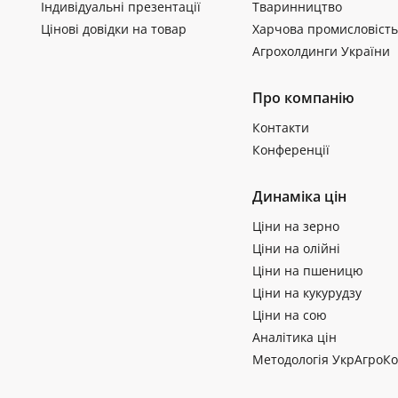
Індивідуальні презентації
Тваринництво
Цінові довідки на товар
Харчова промисловість
Агрохолдинги України
Про компанію
Контакти
Конференції
Динаміка цін
Ціни на зерно
Ціни на олійні
Ціни на пшеницю
Ціни на кукурудзу
Ціни на сою
Аналітика цін
Методологія УкрАгроКо