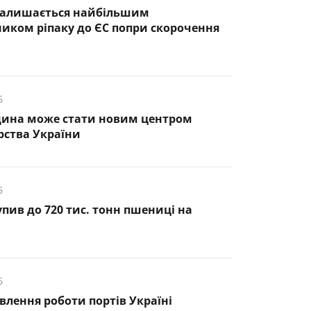
 залишається найбільшим
иком ріпаку до ЄС попри скорочення
6
ина може стати новим центром
рства України
6
пив до 720 тис. тонн пшениці на
6
овлення роботи портів Україні