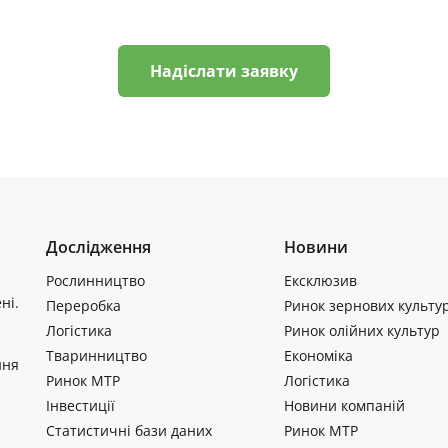
Надіслати заявку
Дослідження
Новини
Рослинництво
Ексклюзив
ні.
Переробка
Ринок зернових культу
Логістика
Ринок олійних культур
Тваринництво
Економіка
ння
Ринок МТР
Логістика
Інвестиції
Новини компаній
Статистичні бази даних
Ринок МТР