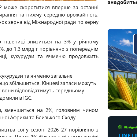
знадобитьс
Р може скоротитися вперше за останні
рання та нижчу середню врожайність.
нок зерна від Міжнародної ради по зерну
во пшениці знизиться на 3% у річному
2%, до 1,3 млрд т порівняно з попереднім
ці, кукурудзи та ячменю продовжить
кукурудзи та ячменю загальне
ещо збільшиться. Кінцеві запаси можуть
 т вони відповідатимуть середньому
ідомили в IGC.
ми, зменшиться на 2%, головним чином
чної Африки та Близького Сходу.
цтва сої у сезоні 2026–27 порівняно з