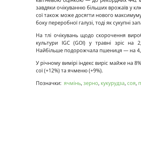
квітневою оцінкою — до рекордних 442 м
завдяки очікуванню більших врожаїв у к
сої також може досягти нового максимуму 
боку переробної галузі, тоді як сукупні з
На тлі очікувань щодо скорочення вироб
культури IGC (GOI) у травні зріс на 
Найбільше подорожчала пшениця — на 4,
У річному вимірі індекс виріс майже на 8
сої (+12%) та ячменю (+9%).
Позначки:
ячмінь
,
зерно
,
кукурудза
,
соя
,