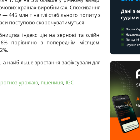
лн т. Це на 3% більше у річному вимірі
лючових країнах-виробниках. Споживання
— 445 млн т на тлі стабільного попиту з
апаси поступово скорочуватимуться.
ництва індекс цін на зернові та олійні
2,6% порівняно з попереднім місяцем.
2%.
%, а найбільше зростання зафіксували для
прогноз урожаю
,
пшениця
,
IGC