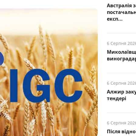
Австралія
постачальн
експ...
6 Серпня 202
Миколаївщ
винограда
6 Серпня 202
Алжир заку
тендері
6 Серпня 202
Після відн