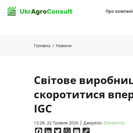
Про компан
Головна
Новини
Світове виробни
скоротитися впер
IGC
13:28, 22 Травня 2026
Джерело:
Elevatorist
Facebook
LinkedIn
Twitter
WhatsApp
Email
Copy