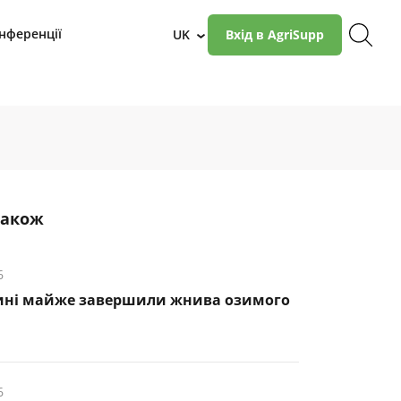
нференції
UK
Вхід в AgriSupp
›
також
6
ині майже завершили жнива озимого
6