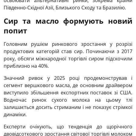
освоювати альтернативні ринки, зокрема країни
Південно-Східної Азії, Близького Сходу та Бразилію.
Сир та масло формують новий
попит
Головним рушієм ринкового зростання у розрізі
продуктових категорій став сир. Починаючи з 2017
року, обсяги міжнародної торгівлі сиром підскочили
приблизно на 40%.
Значний ривок у 2025 році продемонстрував і
сегмент вершкового масла, де основним драйвером
виступило збільшення експортних поставок зі США.
Водночас ринок сухого молока на цьому тлі
залишається досить стриманим і не показує стрімкої
динаміки.
Експерти очікують, що тенденція до щорічного
двовідсоткового зростання світової торгівлі молоком