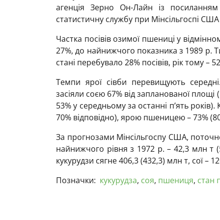
агенція Зерно Он-Лайн із посиланням 
статистичну службу при Мінсільгоспі США 
Частка посівів озимої пшениці у відмінно
27%, до найнижчого показника з 1989 р. 
стані перебувало 28% посівів, рік тому – 5
Темпи ярої сівби перевищують середні
засіяли соєю 67% від запланованої площі 
53% у середньому за останні п’ять років).
70% відповідно), ярою пшеницею – 73% (80
За прогнозами Мінсільгоспу США, поточн
найнижчого рівня з 1972 р. – 42,3 млн т 
кукурудзи сягне 406,3 (432,3) млн т, сої – 12
Позначки:
кукурудза
,
соя
,
пшениця
,
стан 