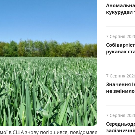
Аномальна 
кукурудзи т
7 Серпня 202
Собівартіс
рукавах ст
7 Серпня 202
Значення І
не змінило
7 Серпня 202
Середньод
залізничній
мої в США знову погіршився, повідомляє