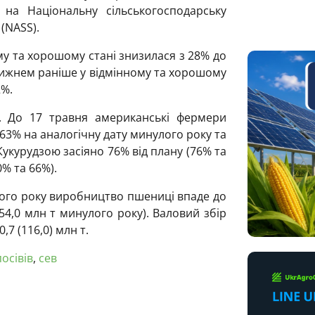
на Національну сільськогосподарську
(NASS).
му та хорошому стані знизилася з 28% до
Тижнем раніше у відмінному та хорошому
2%.
. До 17 травня американські фермери
(63% на аналогічну дату минулого року та
 Кукурудзою засіяно 76% від плану (76% та
% та 66%).
ого року виробництво пшениці впаде до
(54,0 млн т минулого року). Валовий збір
0,7 (116,0) млн т.
посівів
,
сев