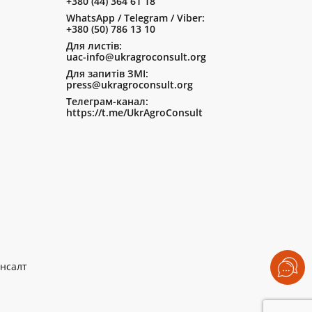
+380 (44) 364 61 18
WhatsApp / Telegram / Viber:
+380 (50) 786 13 10
Для листів:
uac-info@ukragroconsult.org
Для запитів ЗМІ:
press@ukragroconsult.org
Телеграм-канал:
https://t.me/UkrAgroConsult
нсалт