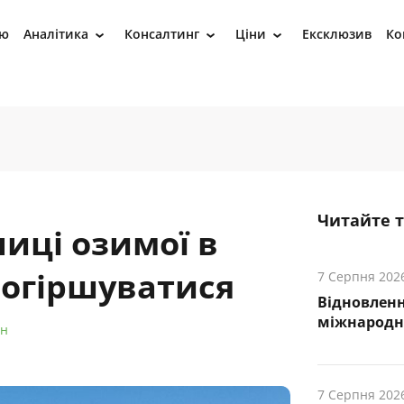
ію
Аналітика
Консалтинг
Ціни
Ексклюзив
Ко
›
›
›
Читайте 
ниці озимої в
огіршуватися
7 Серпня 202
Відновленн
міжнародн
йн
7 Серпня 202