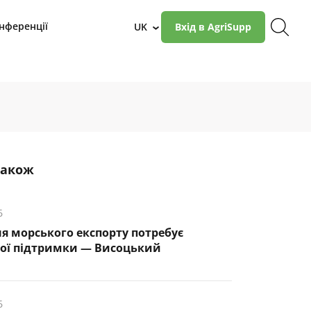
нференції
UK
Вхід в AgriSupp
›
також
6
я морського експорту потребує
ої підтримки — Висоцький
6