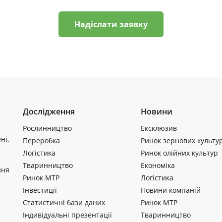
Надіслати заявку
Дослідження
Новини
Рослинництво
Ексклюзив
ні.
Переробка
Ринок зернових культу
Логістика
Ринок олійних культур
Тваринництво
Економіка
ння
Ринок МТР
Логістика
Інвестиції
Новини компаній
Статистичні бази даних
Ринок МТР
Індивідуальні презентації
Тваринництво