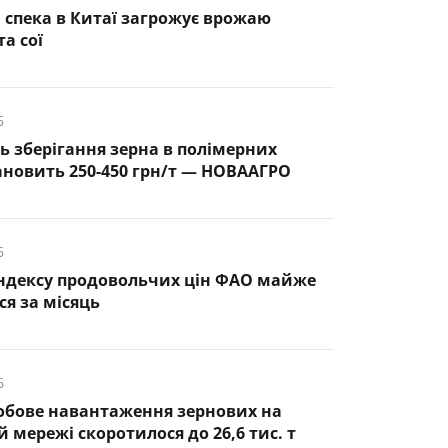
спека в Китаї загрожує врожаю
а сої
6
ть зберігання зерна в полімерних
ановить 250-450 грн/т — НОВААГРО
6
ндексу продовольчих цін ФАО майже
ся за місяць
6
обове навантаження зернових на
 мережі скоротилося до 26,6 тис. т