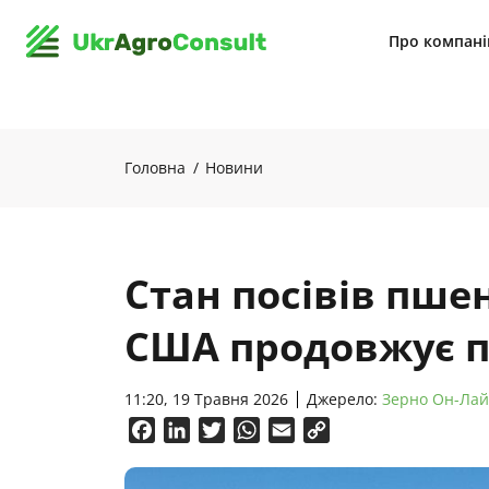
Про компан
Головна
Новини
Стан посівів пше
США продовжує п
11:20, 19 Травня 2026
Джерело:
Зерно Он-Ла
Facebook
LinkedIn
Twitter
WhatsApp
Email
Copy
Link