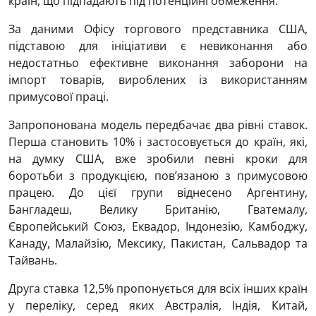
країн, що підпадають під потенційні обмеження.
За даними Офісу торгового представника США,
підставою для ініціативи є невиконання або
недостатньо ефективне виконання заборони на
імпорт товарів, вироблених із використанням
примусової праці.
Запропонована модель передбачає два рівні ставок.
Перша становить 10% і застосовується до країн, які,
на думку США, вже зробили певні кроки для
боротьби з продукцією, пов’язаною з примусовою
працею. До цієї групи віднесено Аргентину,
Бангладеш, Велику Британію, Гватемалу,
Європейський Союз, Еквадор, Індонезію, Камбоджу,
Канаду, Малайзію, Мексику, Пакистан, Сальвадор та
Тайвань.
Друга ставка 12,5% пропонується для всіх інших країн
у переліку, серед яких Австралія, Індія, Китай,